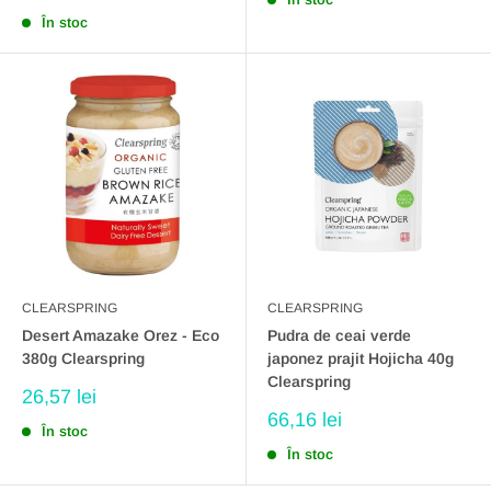
redus
În stoc
CLEARSPRING
CLEARSPRING
Desert Amazake Orez - Eco
Pudra de ceai verde
380g Clearspring
japonez prajit Hojicha 40g
Clearspring
Preț
26,57 lei
redus
Preț
66,16 lei
În stoc
redus
În stoc