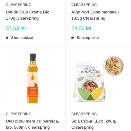
CLEARSPRING
CLEARSPRING
Unt de Caju Crema Bio
Alge Nori Condimentate -
170g Clearspring
13.5g Clearspring
Preț
Preț
37,53 lei
24,06 lei
redus
redus
Stoc epuizat
Stoc epuizat
CLEARSPRING
CLEARSPRING
Otet cidru mere cu piersica,
Soia Cuburi ,Eco ,200g,
bio, 500ml, clearspring
Clearspring