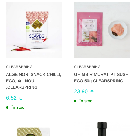
CLEARSPRING
CLEARSPRING
ALGE NORI SNACK CHILLI,
GHIMBIR MURAT PT SUSHI
ECO, 4g, NOU
ECO 50g CLEARSPRING
,CLEARSPRING
Preț
23,90 lei
redus
Preț
6,52 lei
În stoc
redus
În stoc