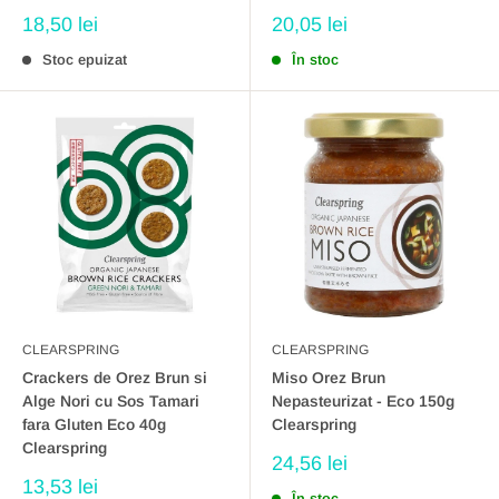
Preț
Preț
18,50 lei
20,05 lei
redus
redus
Stoc epuizat
În stoc
CLEARSPRING
CLEARSPRING
Crackers de Orez Brun si
Miso Orez Brun
Alge Nori cu Sos Tamari
Nepasteurizat - Eco 150g
fara Gluten Eco 40g
Clearspring
Clearspring
Preț
24,56 lei
redus
Preț
13,53 lei
În stoc