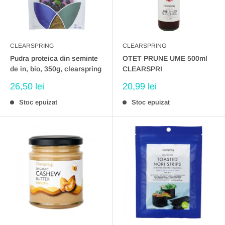
CLEARSPRING
CLEARSPRING
Pudra proteica din seminte
OTET PRUNE UME 500ml
de in, bio, 350g, clearspring
CLEARSPRI
Preț
Preț
26,50 lei
20,99 lei
redus
redus
Stoc epuizat
Stoc epuizat