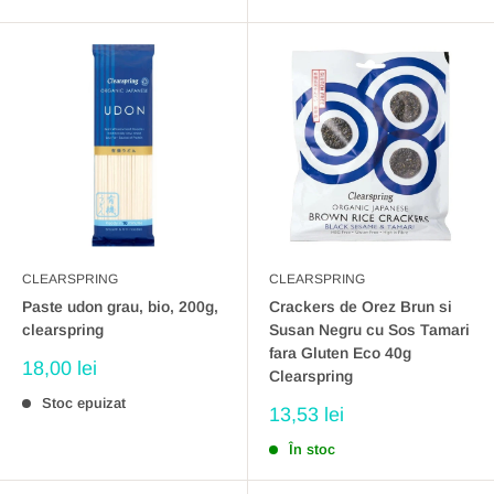
CLEARSPRING
CLEARSPRING
Paste udon grau, bio, 200g,
Crackers de Orez Brun si
clearspring
Susan Negru cu Sos Tamari
fara Gluten Eco 40g
Preț
18,00 lei
Clearspring
redus
Stoc epuizat
Preț
13,53 lei
redus
În stoc