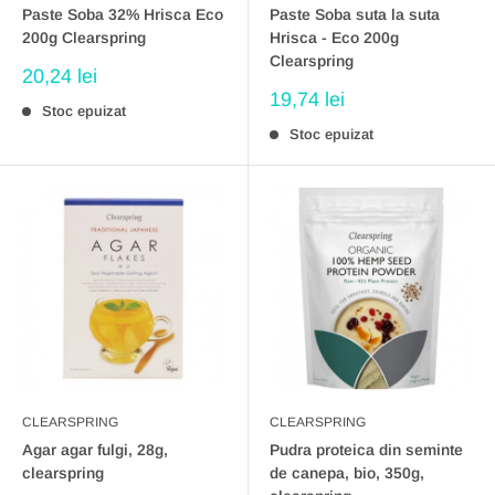
Paste Soba 32% Hrisca Eco
Paste Soba suta la suta
200g Clearspring
Hrisca - Eco 200g
Clearspring
Preț
20,24 lei
redus
Preț
19,74 lei
Stoc epuizat
redus
Stoc epuizat
CLEARSPRING
CLEARSPRING
Agar agar fulgi, 28g,
Pudra proteica din seminte
clearspring
de canepa, bio, 350g,