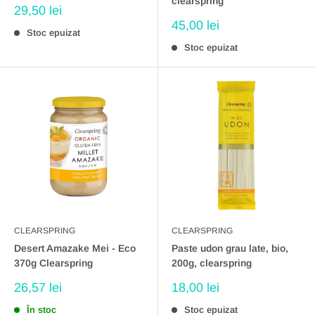
clearspring
Preț
29,50 lei
redus
Preț
45,00 lei
Stoc epuizat
redus
Stoc epuizat
CLEARSPRING
CLEARSPRING
Desert Amazake Mei - Eco
Paste udon grau late, bio,
370g Clearspring
200g, clearspring
Preț
Preț
26,57 lei
18,00 lei
redus
redus
În stoc
Stoc epuizat