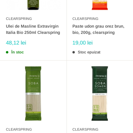
CLEARSPRING
CLEARSPRING
Ulei de Masline Extravirgin
Paste udon grau orez brun,
Italia Bio 250ml Clearspring
bio, 200g, clearspring
Preț
Preț
48,12 lei
19,00 lei
redus
redus
În stoc
Stoc epuizat
CLEARSPRING
CLEARSPRING