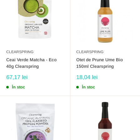
CLEARSPRING
CLEARSPRING
Ceai Verde Matcha - Eco
Otet de Prune Ume Bio
40g Clearspring
150ml Clearspring
Preț
Preț
67,17 lei
18,04 lei
redus
redus
În stoc
În stoc