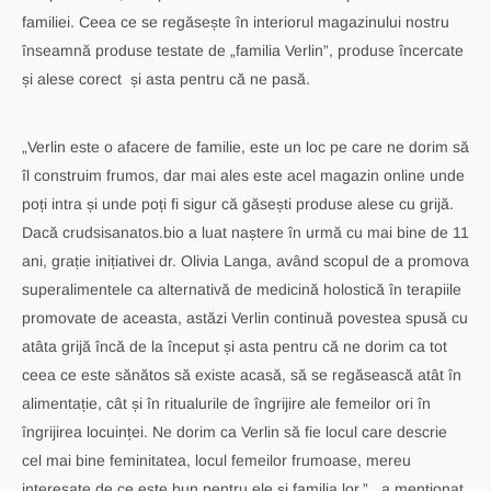
familiei. Ceea ce se regăsește în interiorul magazinului nostru
înseamnă produse testate de „familia Verlin”, produse încercate
și alese corect și asta pentru că ne pasă.
„Verlin este o afacere de familie, este un loc pe care ne dorim să
îl construim frumos, dar mai ales este acel magazin online unde
poți intra și unde poți fi sigur că găsești produse alese cu grijă.
Dacă crudsisanatos.bio a luat naștere în urmă cu mai bine de 11
ani, grație inițiativei dr. Olivia Langa, având scopul de a promova
superalimentele ca alternativă de medicină holostică în terapiile
promovate de aceasta, astăzi Verlin continuă povestea spusă cu
atâta grijă încă de la început și asta pentru că ne dorim ca tot
ceea ce este sănătos să existe acasă, să se regăsească atât în
alimentație, cât și în ritualurile de îngrijire ale femeilor ori în
îngrijirea locuinței. Ne dorim ca Verlin să fie locul care descrie
cel mai bine feminitatea, locul femeilor frumoase, mereu
interesate de ce este bun pentru ele și familia lor.” , a menționat