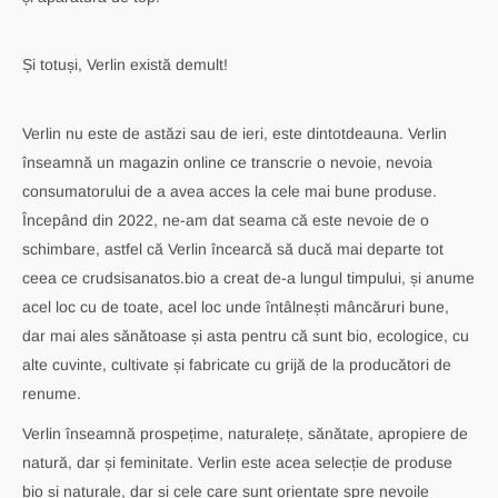
Și totuși, Verlin există demult!
Verlin nu este de astăzi sau de ieri, este dintotdeauna. Verlin
înseamnă un magazin online ce transcrie o nevoie, nevoia
consumatorului de a avea acces la cele mai bune produse.
Începând din 2022, ne-am dat seama că este nevoie de o
schimbare, astfel că Verlin încearcă să ducă mai departe tot
ceea ce crudsisanatos.bio a creat de-a lungul timpului, și anume
acel loc cu de toate, acel loc unde întâlnești mâncăruri bune,
dar mai ales sănătoase și asta pentru că sunt bio, ecologice, cu
alte cuvinte, cultivate și fabricate cu grijă de la producători de
renume.
Verlin înseamnă prospețime, naturalețe, sănătate, apropiere de
natură, dar și feminitate. Verlin este acea selecție de produse
bio și naturale, dar și cele care sunt orientate spre nevoile