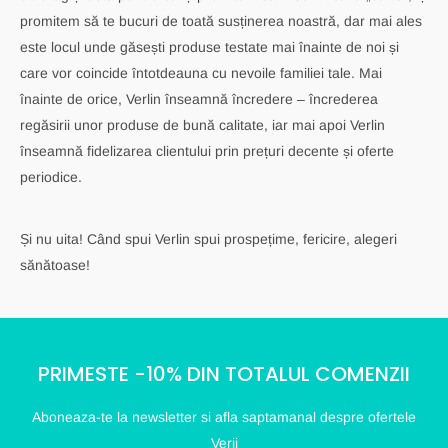
promitem să te bucuri de toată susținerea noastră, dar mai ales
este locul unde găsești produse testate mai înainte de noi și
care vor coincide întotdeauna cu nevoile familiei tale. Mai
înainte de orice, Verlin înseamnă încredere – încrederea
regăsirii unor produse de bună calitate, iar mai apoi Verlin
înseamnă fidelizarea clientului prin prețuri decente și oferte
periodice.
Și nu uita! Când spui Verlin spui prospețime, fericire, alegeri
sănătoase!
PRIMESTE -10% DIN TOTALUL COMENZII
Aboneaza-te la newsletter si afla saptamanal despre ofertele
Verii