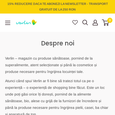
Treci
15% REDUCERE DACA TE ABONEZI LA NEWSLETTER - TRANSPORT
la
GRATUIT DE LA 250 RON
conținut
Verlin
0
Despre noi
Verlin – magazin cu produse sănătoase, pornind de la
superalimente, atent selecționate și până la cosmetice și
produse necesare pentru îngrijirea locuinței tale.
Atunci când spui Verlin ar fi bine să tratezi totul ca pe o
experiență – o experiență de shopping bine făcut. Este un loc
unde poți găsi orice îți dorești, pornind de la alimente
sănătoase, bio, alese cu grijă de la furnizori de încredere și
până la produse necesare pentru îngrijirea pielii, casei, ba chiar
și aparatură de top.