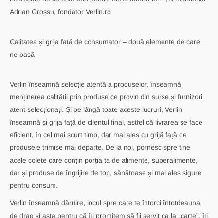
Adrian Grossu, fondator Verlin.ro
Calitatea și grija față de consumator – două elemente de care
ne pasă
Verlin înseamnă selecție atentă a produselor, înseamnă
menținerea calității prin produse ce provin din surse și furnizori
atent selecționați. Și pe lângă toate aceste lucruri, Verlin
înseamnă și grija față de clientul final, astfel că livrarea se face
eficient, în cel mai scurt timp, dar mai ales cu grijă față de
produsele trimise mai departe. De la noi, pornesc spre tine
acele colete care conțin porția ta de alimente, superalimente,
dar și produse de îngrijire de top, sănătoase și mai ales sigure
pentru consum.
Verlin înseamnă dăruire, locul spre care te întorci întotdeauna
de drag și asta pentru că îți promitem să fii servit ca la „carte”, îți