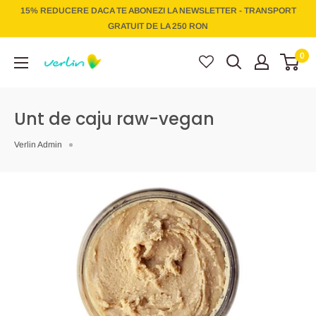
Treci
15% REDUCERE DACA TE ABONEZI LA NEWSLETTER - TRANSPORT
la
GRATUIT DE LA 250 RON
conținut
Verlin
0
Unt de caju raw-vegan
Verlin Admin