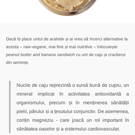
Dacă îți place untul de arahide și ai vrea să încerci alternative la
acesta – raw-vegane, mai fine și mai nutritive – înlocuiește
peanut butter and banana sandwich
cu unt de caju și crackerși
din semințe.
Nucile de caju reprezintă o sursă bună de cupru, un
mineral implicat în activitatea antioxidantă a
organismului, precum și în menținerea sănătății
pielii, părului și a țesutului conjunctiv. De asemenea,
conțin magneziu - care joacă un rol important în
sănătatea oaselor și a sistemului cardiovascular.