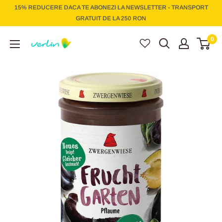
Treci
15% REDUCERE DACA TE ABONEZI LA NEWSLETTER - TRANSPORT
la
GRATUIT DE LA 250 RON
conținut
Verlin
0