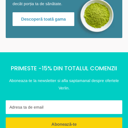
decât porția ta de sănătate.
Descoperă toată gama
PRIMESTE -15% DIN TOTALUL COMENZII
Aboneaza-te la newsletter si afla saptamanal despre ofertele
Verlin.
Adresa ta de email
Abonează-te