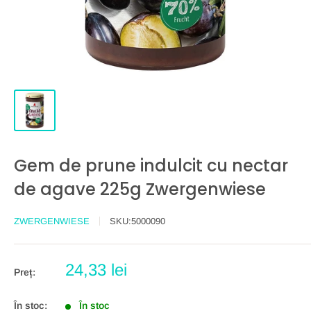
Gem de prune indulcit cu nectar
de agave 225g Zwergenwiese
ZWERGENWIESE
SKU:
5000090
Preț
24,33 lei
Preț:
redus
În stoc:
În stoc