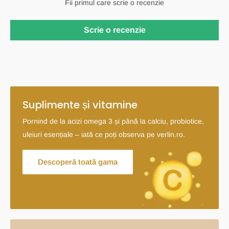
Fii primul care scrie o recenzie
Scrie o recenzie
Suplimente și vitamine
Pornind de la acizi omega 3 și până la calciu, probiotice,
uleiuri esențiale – iată ce poți observa pe verlin.ro.
Descoperă toată gama