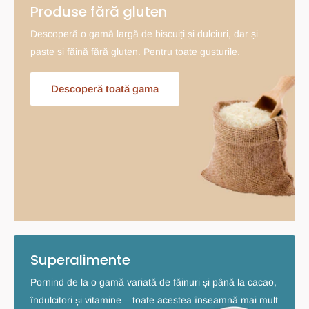
Produse fără gluten
Descoperă o gamă largă de biscuiți și dulciuri, dar și
paste si făină fără gluten. Pentru toate gusturile.
Descoperă toată gama
Superalimente
Pornind de la o gamă variată de făinuri și până la cacao,
îndulcitori și vitamine – toate acestea înseamnă mai mult