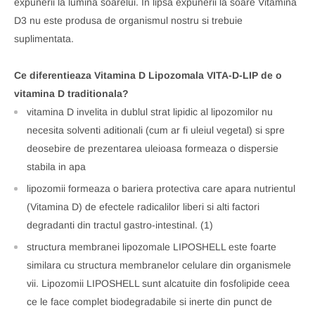
expunerii la lumina soarelui. In lipsa expunerii la soare Vitamina
D3 nu este produsa de organismul nostru si trebuie
suplimentata.
Ce diferentieaza Vitamina D Lipozomala VITA-D-LIP de o
vitamina D traditionala?
vitamina D invelita in dublul strat lipidic al lipozomilor nu
necesita solventi aditionali (cum ar fi uleiul vegetal) si spre
deosebire de prezentarea uleioasa formeaza o dispersie
stabila in apa
lipozomii formeaza o bariera protectiva care apara nutrientul
(Vitamina D) de efectele radicalilor liberi si alti factori
degradanti din tractul gastro-intestinal. (1)
structura membranei lipozomale LIPOSHELL este foarte
similara cu structura membranelor celulare din organismele
vii. Lipozomii LIPOSHELL sunt alcatuite din fosfolipide ceea
ce le face complet biodegradabile si inerte din punct de