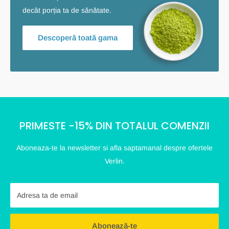
decât porția ta de sănătate.
Descoperă toată gama
PRIMESTE -15% DIN TOTALUL COMENZII
Aboneaza-te la newsletter si afla saptamanal despre ofertele
Verlin.
Adresa ta de email
Abonează-te