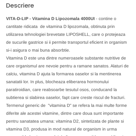
Descriere
VITA-D-LIP - Vitamina D Lipozomala 4000UI
- contine o
cantitate ridicata de vitamina D lipozomala, obtinuta prin
utilizarea tehnologiei brevetate LIPOSHELL, care o protejeaza
de sucurile gastrice si ii permite transportul eficient in organism
si-i asigura o mai buna absorbtie.
Vitamina D este una dintre numeroasele substante nutritive de
care organismul are nevoie pentru a ramane sanatos. Alaturi de
calciu, vitamina D ajuta la formarea oaselor si la mentinerea
sanatatii lor. In plus, blocheaza eliberarea hormonului
paratiroidian, care reabsoarbe tesutul osos, conducand la
subtierea si slabirea oaselor, fapt care creste riscul de fracturi.
Termenul generic de "vitamina D" se refera la mai multe forme
diferite ale acestei vitamine, dintre care doua sunt importante
pentru sanatatea umana: vitamina D2, sintetizata de plante si
vitamina D3, produsa in mod natural de organism in urma