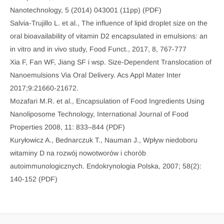
Nanotechnology, 5 (2014) 043001 (11pp) (PDF)
Salvia-Trujillo L. et al., The influence of lipid droplet size on the
oral bioavailability of vitamin D2 encapsulated in emulsions: an
in vitro and in vivo study, Food Funct., 2017, 8, 767-777
Xia F, Fan WF, Jiang SF i wsp. Size-Dependent Translocation of
Nanoemulsions Via Oral Delivery. Acs Appl Mater Inter
2017;9:21660-21672.
Mozafari M.R. et al., Encapsulation of Food Ingredients Using
Nanoliposome Technology, International Journal of Food
Properties 2008, 11: 833–844 (PDF)
Kuryłowicz A., Bednarczuk T., Nauman J., Wpływ niedoboru
witaminy D na rozwój nowotworów i chorób
autoimmunologicznych. Endokrynologia Polska, 2007; 58(2):
140-152 (PDF)