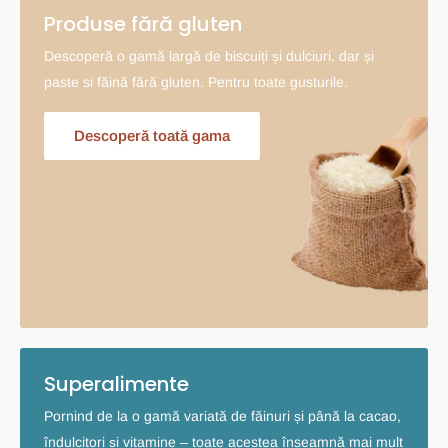
Produse fără gluten
Descoperă o gamă largă de biscuiți și dulciuri, dar și
paste si făină fără gluten. Pentru toate gusturile.
Descoperă toată gama
Superalimente
Pornind de la o gamă variată de făinuri și până la cacao,
îndulcitori și vitamine – toate acestea înseamnă mai mult