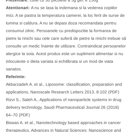
Prezentare:
cutie cu 30 pliculete a 5g gel, e 150g
Atentionari:
A nu se lasa la indemana si la vederea copiilor
mici. A se pastra la temperatura camerei, la loc ferit de surse de
lumina si caldura. A nu se depasi doza recomandata pentru
consumul zilnic. Persoanele cu predispozitie la formarea de
pietre la rinichi sau cele care suferă de pietre la rinichi trebuie să
consulte un medic înainte de utilizare. Contraindicat persoanelor
alergice la soia. Acest produs este un supliment alimentar si nu
inlocuieste o dieta variata si echilibrata si un mod de viata
sanatos.
Referinte:
Akbarzadeh A. et al., Liposome: classification, preparation and
applications, Nanoscale Research Letters 2013, 8:102 (PDF)
Rizvi S., Saleh A., Applications of nanoparticle systems in drug
delivery technology, Saudi Pharmaceutical Journal 26 (2018)
64–70 (PDF)
Biswas A. et al., Nanotechnology based approaches in cancer
therapeutics, Advances in Natural Sciences: Nanoscience and