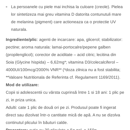
La persoanele cu piele mai inchisa la culoare (creole). Pielea
lor sintetizeza mai greu vitamina D datorita contunutuli mare
de melanina (pigment) care actioneaza ca o protectie UV
naturala.
Ingrediente/plic
: agenti de incarcare: apa, glicerol; stabilizator:
pectine; aroma naturala: lamai-portocalre/pepene galben
(propilenglicol); corector de aciditate – acid citric; lecitina din
Soia (Glycine hispida) – 6,62mg*; vitamina D3/colecalciferol –
4000UI/100mcg/2000% VNR** (*doza zilnica nu a fost stabilita;
**Valoare Nutritionala de Referinta cf. Regulament 1169/2011).
Mod de utilizare:
Copii si adolescentii cu vârsta cuprinsă între 1 si 18 ani: 1 plic pe
zi, in priza unica.
Adulti: cate 1 plic de două ori pe zi. Produsul poate fi ingerat
direct sau dizolvat într-o cantitate mică de apă. A nu se dizolva
continutul plicului în băuturi calde.