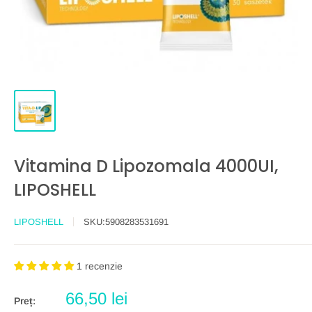
Vitamina D Lipozomala 4000UI,
LIPOSHELL
LIPOSHELL
SKU:
5908283531691
1 recenzie
Preț
66,50 lei
Preț: