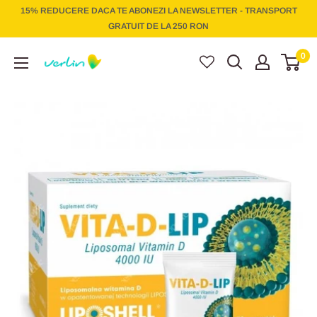
Treci
15% REDUCERE DACA TE ABONEZI LA NEWSLETTER - TRANSPORT
la
GRATUIT DE LA 250 RON
conținut
Verlin
0