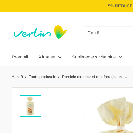
Treci
15% REDUCER
la
conținut
Verlin
Promotii
Alimente
Suplimente si vitamine
Acasă
Toate produsele
Rondele din orez si mei fara gluten 1...