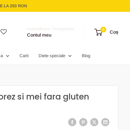
E LA 250 RON
Autentificare / Înregistrare
0
Coș
Contul meu
sa
Carti
Diete speciale
Blog
orez si mei fara gluten