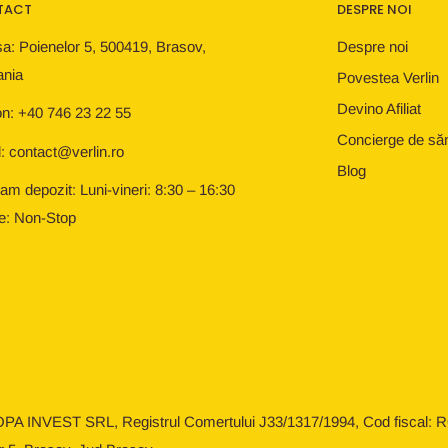
TACT
DESPRE NOI
a: Poienelor 5, 500419, Brasov,
Despre noi
nia
Povestea Verlin
Devino Afiliat
on: +40 746 23 22 55
Concierge de să
: contact@verlin.ro
Blog
am depozit: Luni-vineri: 8:30 – 16:30
e: Non-Stop
OPA INVEST SRL, Registrul Comertului J33/1317/1994, Cod fiscal: RO