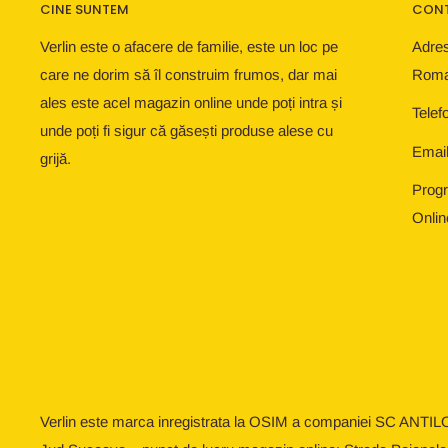
CINE SUNTEM
CON
Verlin este o afacere de familie, este un loc pe
Adres
care ne dorim să îl construim frumos, dar mai
Roma
ales este acel magazin online unde poți intra și
Telef
unde poți fi sigur că găsești produse alese cu
Email
grijă.
Progr
Onlin
Verlin este marca inregistrata la OSIM a companiei SC ANTIL