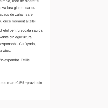
impla, usor de digerat si
iva fara gluten, dar cu
a adaos de zahar, sare,
u orice moment al zilei.
pachetul pentru scoala sau ca
enite din agricultura
 responsabil. Cu Byodo,
sanatos.
in-expandat. Feliile
re de mare 0.5% *provin din