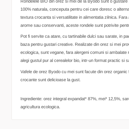
Rondelele BIO din orez si mei de la Byodo sunt o gustare s
100% naturala, conceputa pentru cei care doresc o alternat
textura crocanta si versatilitate in alimentatia zilnica. Far
arome sau conservanti, aceste rondele sunt potrivite pentr
Pot fi servite ca atare, cu tartinabile dulci sau sarate, in 
baza pentru gustari creative. Realizate din orez si mei prov
ecologica, sunt vegane, fara alergeni comuni si ambalate
alegi gustul pur al cerealelor bio, intr-un format practic si 
Vafele de orez Byodo cu mei sunt facute din orez organic f
crocante sunt delicioase la gust.
Ingrediente: orez integral expandat* 87%, mei* 12,5%, sa
agricultura ecologica.