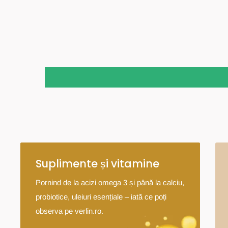
Suplimente și vitamine
Pornind de la acizi omega 3 și până la calciu,
probiotice, uleiuri esențiale – iată ce poți
observa pe verlin.ro.