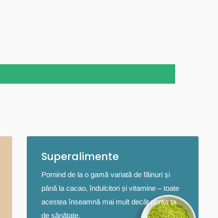
Superalimente
Pornind de la o gamă variată de făinuri și
până la cacao, îndulcitori și vitamine – toate
acestea înseamnă mai mult decât porția ta
de sănătate.