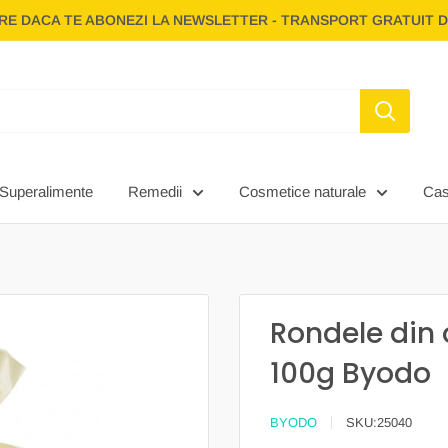
E DACA TE ABONEZI LA NEWSLETTER - TRANSPORT GRATUIT D
Superalimente
Remedii
Cosmetice naturale
Ca
Rondele din 
100g Byodo
BYODO
SKU:
25040