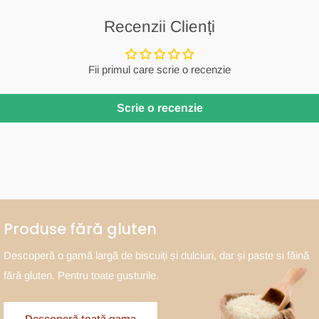
Recenzii Clienți
Fii primul care scrie o recenzie
Scrie o recenzie
Produse fără gluten
Descoperă o gamă largă de biscuiți și dulciuri, dar și paste si făină
fără gluten. Pentru toate gusturile.
Descoperă toată gama