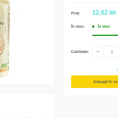
Preț
12,62 lei
Preț:
redus
În stoc:
În stoc
Cantitate:
Adaugă în co