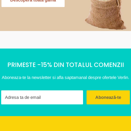
PRIMESTE -15% DIN TOTALUL COMENZII
Aboneaza-te la newsletter si afla saptamanal despre ofertele Verlin.
Adresa ta de email
Abonează-te