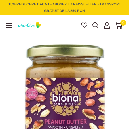
Treci
15% REDUCERE DACA TE ABONEZI LA NEWSLETTER - TRANSPORT
la
GRATUIT DE LA 250 RON
conținut
Verlin
0