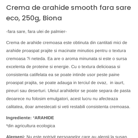
Crema de arahide smooth fara sare
eco, 250g, Biona
-fara sare, fara ulei de palmier-
Crema de arahide cremoasa este obtinuta din cantitati mici de
arahide proaspat prajite si macinate minutios pentru o textura
cremoasa ?i neteda. Ea are o aroma minunata si este o sursa
excelenta de proteine si energie. Cu o textura delicioasa si
consistenta catifelata ea se poate intinde usor peste paine
proaspat prajita, se poate adauga in terciul de ovaz, in iaurt,
pireuri sau deserturi. Uleiul arahidelor se poate separa de pasta
deoarece nu folosim emulgatori, acest lucru nu afecteaza
calitatea, doar amestecati si veti restabili consistenta cremoasa.
Ingrediente:
*
ARAHIDE
*din agricultura ecologica
Alergeni:
Nu este potrivit persoanelor care au alergii la susan,