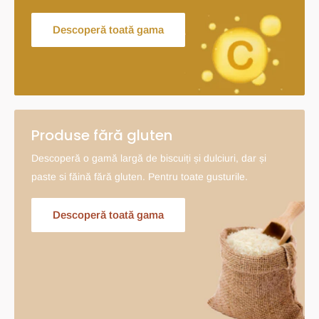
Descoperă toată gama
Produse fără gluten
Descoperă o gamă largă de biscuiți și dulciuri, dar și
paste si făină fără gluten. Pentru toate gusturile.
Descoperă toată gama