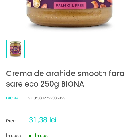
Crema de arahide smooth fara
sare eco 250g BIONA
BIONA
SKU:
5032722305823
Preț
31,38 lei
Preț:
redus
În stoc:
În stoc