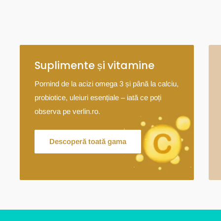
Suplimente și vitamine
Pornind de la acizi omega 3 și până la calciu,
probiotice, uleiuri esențiale – iată ce poți
observa pe verlin.ro.
Descoperă toată gama