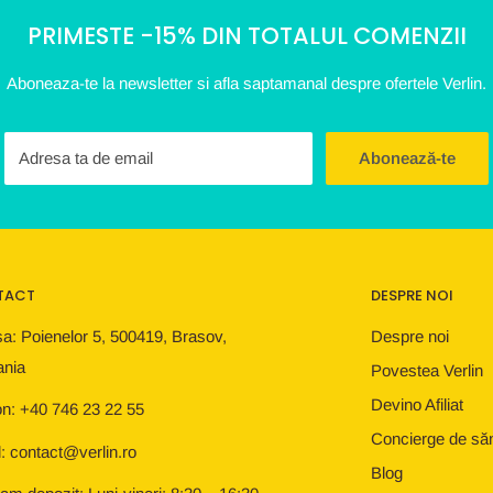
PRIMESTE -15% DIN TOTALUL COMENZII
Aboneaza-te la newsletter si afla saptamanal despre ofertele Verlin.
Adresa ta de email
Abonează-te
TACT
DESPRE NOI
a: Poienelor 5, 500419, Brasov,
Despre noi
nia
Povestea Verlin
Devino Afiliat
on: +40 746 23 22 55
Concierge de să
: contact@verlin.ro
Blog