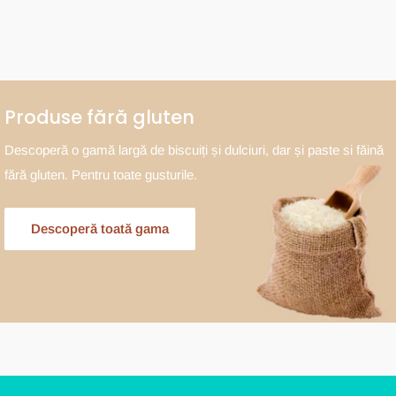
Produse fără gluten
Descoperă o gamă largă de biscuiți și dulciuri, dar și paste si făină
fără gluten. Pentru toate gusturile.
Descoperă toată gama