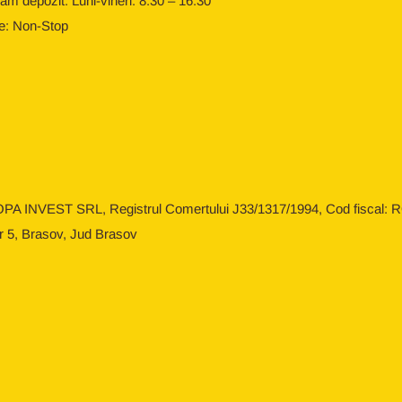
am depozit: Luni-vineri: 8:30 – 16:30
e: Non-Stop
OPA INVEST SRL, Registrul Comertului J33/1317/1994, Cod fiscal: RO
r 5, Brasov, Jud Brasov