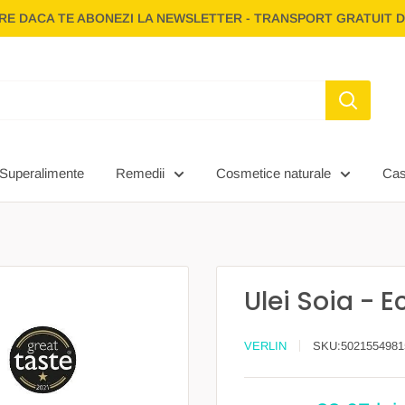
E DACA TE ABONEZI LA NEWSLETTER - TRANSPORT GRATUIT D
Superalimente
Remedii
Cosmetice naturale
Ca
Ulei Soia - 
VERLIN
SKU:
5021554981