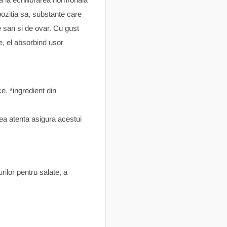
mpozitia sa, substante care
e san si de ovar. Cu gust
e, el absorbind usor
ce. *ingredient din
rea atenta asigura acestui
rilor pentru salate, a