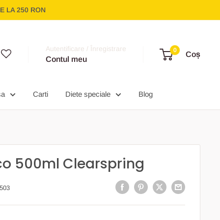
E LA 250 RON
Autentificare / Înregistrare
0
Coș
Contul meu
sa
Carti
Diete speciale
Blog
Eco 500ml Clearspring
503