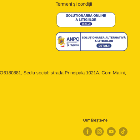
Termeni și condiții
6180881, Sediu social: strada Principala 1021A, Com Malini,
Urmărește-ne