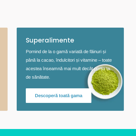
Superalimente
Pornind de la o gamă variată de făinuri și
până la cacao, îndulcitori și vitamine – toate
acestea înseamnă mai mult decât porția ta
de sănătate.
Descoperă toată gama