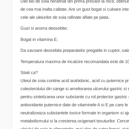
Ulei bio de soia nerafinat din prima presare la rece, obtinu
de cea mai inalta calitate. Are un gust bogat si culoare int
cele ale uleiurilor de soia rafinate aflate pe piata.
Gust si aroma deosebite;
Bogat in vitamina E;
Da savoare deosebita preparatelor pregatite in cuptor, sala
Temperatura maxima de incalzire recomandata este de 10
Stiati ca?
Uleiul de soia contine acid arahidonic, acid cu puternice pr
colesterolului din sange si ameliorarea ulcerului gastric si
pentru sintetizarea unor substante cu rol protector gastric
antioxidante puternice date de vitaminele A si E pe care le
neutralizeaza substantele toxice formate in organism si aj
metabolismului si la cresterea oxigenarii tesuturilor. Cercet
uleiului de soia in alimentatie, mai ales de catre femei, aju