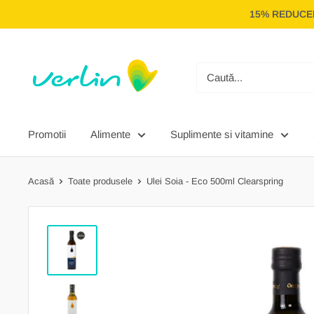
Treci
15% REDUCER
la
conținut
Verlin
Promotii
Alimente
Suplimente si vitamine
Acasă
Toate produsele
Ulei Soia - Eco 500ml Clearspring