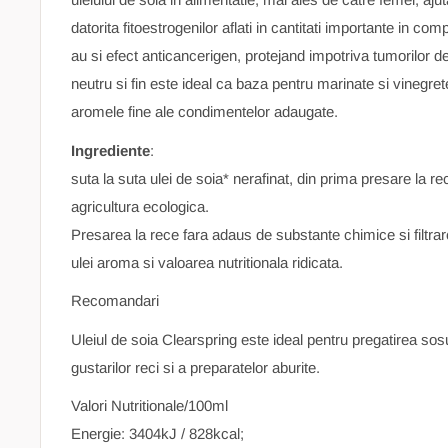
datorita fitoestrogenilor aflati in cantitati importante in co
au si efect anticancerigen, protejand impotriva tumorilor d
neutru si fin este ideal ca baza pentru marinate si vinegret
aromele fine ale condimentelor adaugate.
Ingrediente
:
suta la suta ulei de soia* nerafinat, din prima presare la re
agricultura ecologica.
Presarea la rece fara adaus de substante chimice si filtra
ulei aroma si valoarea nutritionala ridicata.
Recomandari
Uleiul de soia Clearspring este ideal pentru pregatirea sosu
gustarilor reci si a preparatelor aburite.
Valori Nutritionale/100ml
Energie: 3404kJ / 828kcal;