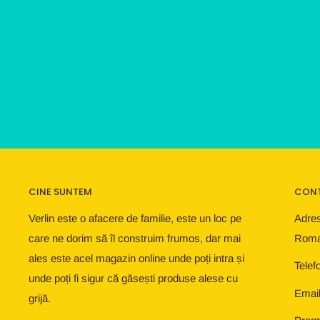
CINE SUNTEM
CON
Verlin este o afacere de familie, este un loc pe
Adres
care ne dorim să îl construim frumos, dar mai
Roma
ales este acel magazin online unde poți intra și
Telef
unde poți fi sigur că găsești produse alese cu
Email
grijă.