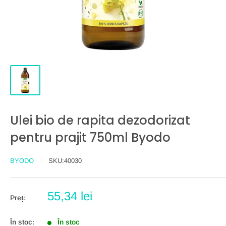
Ulei bio de rapita dezodorizat
pentru prajit 750ml Byodo
BYODO
SKU:
40030
Preț
55,34 lei
Preț:
redus
În stoc:
În stoc