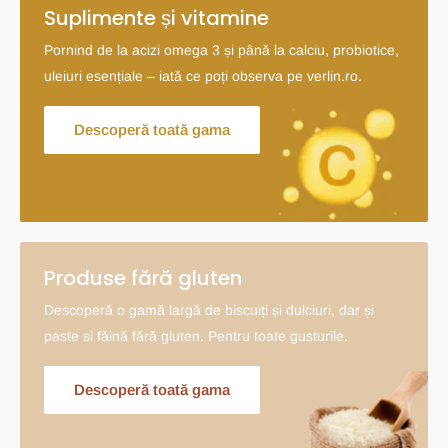
Suplimente și vitamine
Pornind de la acizi omega 3 și până la calciu, probiotice,
uleiuri esențiale – iată ce poți observa pe verlin.ro.
Descoperă toată gama
Produse fără gluten
Descoperă o gamă largă de biscuiți și dulciuri, dar și
paste si făină fără gluten. Pentru toate gusturile.
Descoperă toată gama