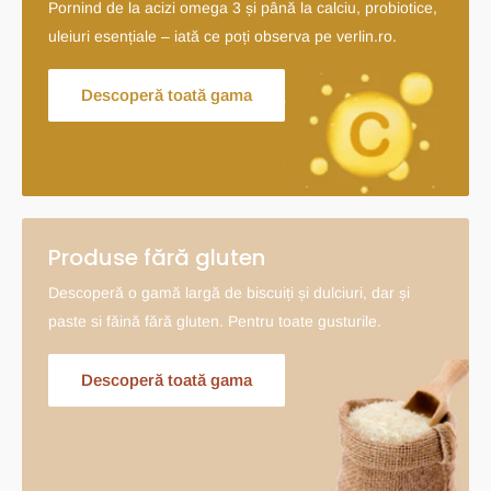
Pornind de la acizi omega 3 și până la calciu, probiotice,
uleiuri esențiale – iată ce poți observa pe verlin.ro.
Descoperă toată gama
Produse fără gluten
Descoperă o gamă largă de biscuiți și dulciuri, dar și
paste si făină fără gluten. Pentru toate gusturile.
Descoperă toată gama