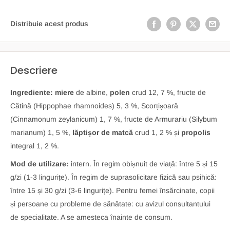
Distribuie acest produs
Descriere
Ingrediente:
miere
de albine,
polen
crud 12, 7 %, fructe de
Cătină (Hippophae rhamnoides) 5, 3 %, Scorțișoară
(Cinnamonum zeylanicum) 1, 7 %, fructe de Armurariu (Silybum
marianum) 1, 5 %,
lăptișor de matcă
crud 1, 2 % și
propolis
integral 1, 2 %.
Mod de utilizare:
intern. În regim obișnuit de viață: între 5 și 15
g/zi (1-3 lingurițe). În regim de suprasolicitare fizică sau psihică:
între 15 și 30 g/zi (3-6 lingurițe). Pentru femei însărcinate, copii
și persoane cu probleme de sănătate: cu avizul consultantului
de specialitate. A se amesteca înainte de consum.