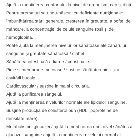
Ajută la menținerea confortului la nivel de organism, cap și dinți.
Pentru prematuri sau nou-născuţi cu deficienţe nutriţionale:
îmbunătăţirea stării generale, creșterea în greutate, a poftei de
mâncare, a concentraţiei de celule sanguine roșii și de
hemoglobină.
Poate ajuta la menținerea nivelurilor sănătoase ale zahărului
sanguine și greutate sănătoasă / diabet.
Sănătatea intestinală / diaree / constipație.
Piele și membrane mucoase / susține sănătatea pielii și a
cavității bucale.
Cardiovascular / susține inima și circulația.
Ajută la purificarea sângelui.
Ajută la menținerea nivelurilor normale ale lipidelor sanguine.
Susține producția de colesterol bun (HDL lipoproteine de
densitate mare).
Metabolismul glucozei / ajută la menținerea unui nivel sănătos al
glucozei sanguine / ajută la menținerea nivelului normal al