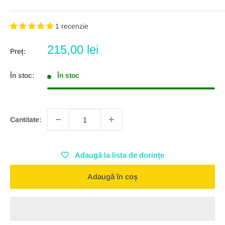
1 recenzie
Preț
215,00 lei
Preț:
redus
În stoc:
În stoc
Cantitate:
Adaugă la lista de dorințe
Adaugă în coș