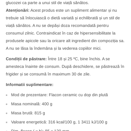
glucozei ca parte a unui stil de viață sănătos.
Atenționări:
Acest produs este un supliment alimentar și nu
trebuie să înlocuiască o dietă variată și echilibrată și un stil de
viață sănătos. A nu se depăși doza recomandată pentru
consumul zilnic. Contraindicat în caz de hipersensibilitate la
produsele apicole sau la oricare alt ingredient din compoziția sa.
A nu se lăsa la îndemâna și la vederea copiilor mici.
Condiții de păstrare:
Între 18 și 25 ºC, bine închis. A se
amesteca înainte de consum. După deschidere, se păstrează în
frigider și se consumă în maximum 30 de zile.
Informatii suplimentare:
Mod de prezentare: Flacon ceramic cu dop din plută
Masa nominală: 400 g
Masa brută: 815 g
Valoare energetică: 316 kcal/100 g, 1 3411 kJ/100 g