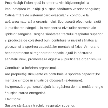
Proprietăți:
Polen ajută la sporirea vitalității/energiei, la
îmbunătățirea imunității și susține sănătatea vaselor sanguine;
Cătină întărește sistemul cardiovascular și contribuie la
apărarea naturală a organismului; Scorțișoară efect tonic, ajută
la purificarea sângelui, la menținerea nivelurilor normale ale
lipidelor sanguine, susține sănătatea tractului respirator superior
și producția de colesterol bun, contribuie la nivelul sănătos al
glucozei și la sporirea capacităților mentale și fizice; Armurariu
hepatoprotector și regenerator hepatic, ajută la păstrarea
sănătății inimii, promovează digestia și purificarea organismului.
Contribuie la întărirea organsimului.
Are proprietăți stimulente ce contribuie la sporirea capacităților
mentale și fizice în situații de oboseală (extenuare).
Învigorează organismul / ajută la regăsirea de mai multă energie
/ susține starea energetică.
Efect tonic.
Susține sănătatea tractului respirator superior.