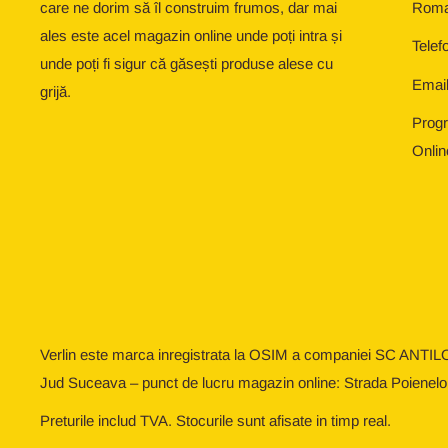
care ne dorim să îl construim frumos, dar mai
Roma
ales este acel magazin online unde poți intra și
Telef
unde poți fi sigur că găsești produse alese cu
Email
grijă.
Progr
Onlin
Verlin este marca inregistrata la OSIM a companiei SC ANTIL
Jud Suceava – punct de lucru magazin online: Strada Poienelo
Preturile includ TVA. Stocurile sunt afisate in timp real.