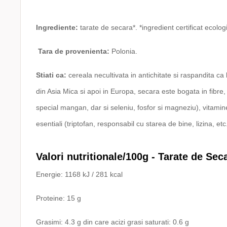
Ingrediente:
tarate de secara*.
*ingredient certificat ecolog
Tara de provenienta:
Polonia.
Stiati ca:
cereala necultivata in antichitate si raspandita ca
din Asia Mica si apoi in Europa, secara este bogata in fibre,
special mangan, dar si seleniu, fosfor si magneziu), vitamin
esentiali (triptofan, responsabil cu starea de bine, lizina, et
Valori nutritionale/100g - Tarate de Sec
Energie: 1168 kJ / 281 kcal
Proteine: 15 g
Grasimi: 4.3 g din care acizi grasi saturati: 0.6 g