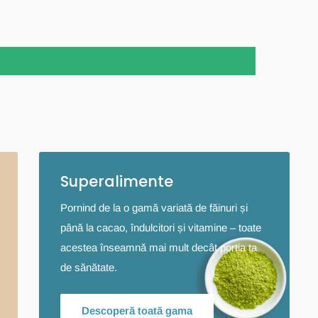
Superalimente
Pornind de la o gamă variată de făinuri și
până la cacao, îndulcitori și vitamine – toate
acestea înseamnă mai mult decât porția ta
de sănătate.
Descoperă toată gama