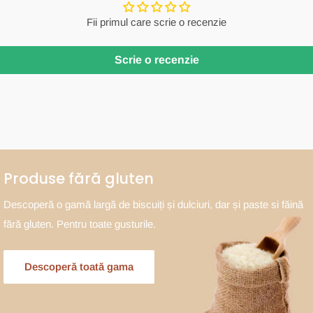
Fii primul care scrie o recenzie
Scrie o recenzie
Produse fără gluten
Descoperă o gamă largă de biscuiți și dulciuri, dar și paste si făină
fără gluten. Pentru toate gusturile.
Descoperă toată gama