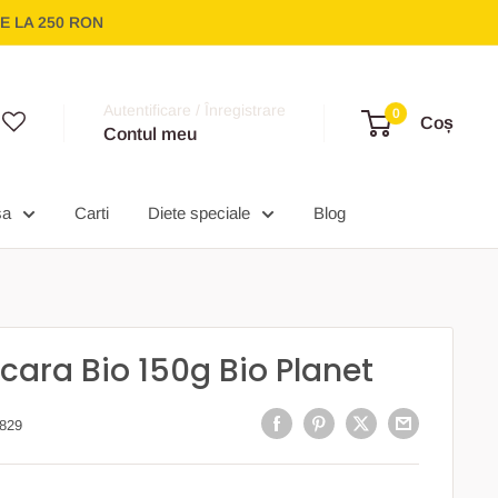
E LA 250 RON
Autentificare / Înregistrare
0
Coș
Contul meu
sa
Carti
Diete speciale
Blog
cara Bio 150g Bio Planet
829