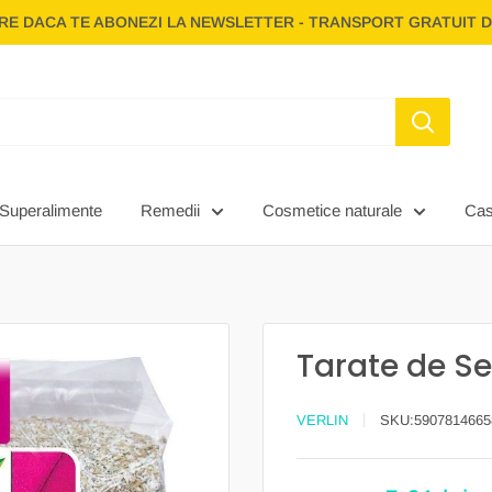
E DACA TE ABONEZI LA NEWSLETTER - TRANSPORT GRATUIT D
Superalimente
Remedii
Cosmetice naturale
Ca
Tarate de Se
VERLIN
SKU:
5907814665