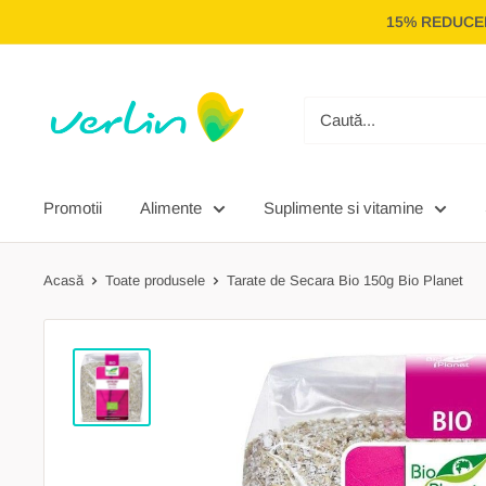
Treci
15% REDUCER
la
conținut
Verlin
Promotii
Alimente
Suplimente si vitamine
Acasă
Toate produsele
Tarate de Secara Bio 150g Bio Planet