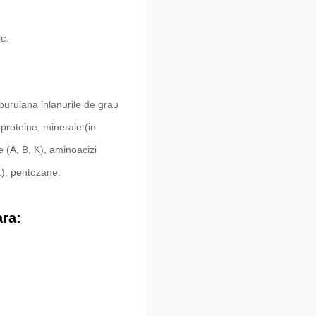
ic
.
 buruiana inlanurile de grau
 proteine, minerale (in
e (A, B, K), aminoacizi
c.), pentozane.
ara: