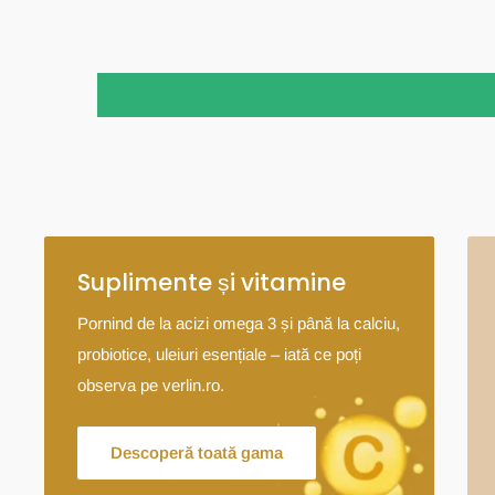
Suplimente și vitamine
Pornind de la acizi omega 3 și până la calciu,
probiotice, uleiuri esențiale – iată ce poți
observa pe verlin.ro.
Descoperă toată gama