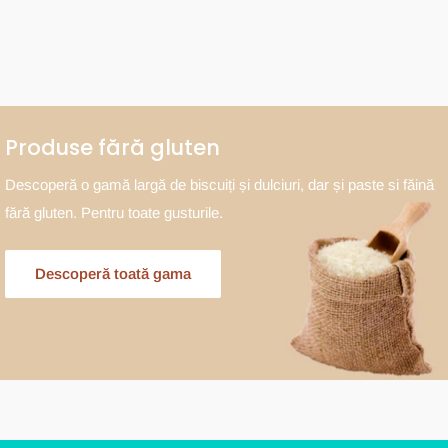
Produse fără gluten
Descoperă o gamă largă de biscuiți și dulciuri, dar și paste si făină
fără gluten. Pentru toate gusturile.
Descoperă toată gama