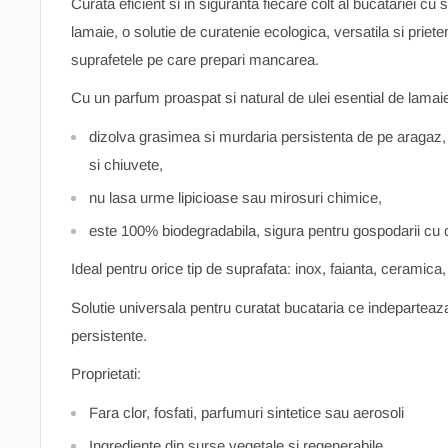
Curata eficient si in siguranta fiecare colt al bucatariei c
lamaie, o solutie de curatenie ecologica, versatila si priet
suprafetele pe care prepari mancarea.
Cu un parfum proaspat si natural de ulei esential de lamai
dizolva grasimea si murdaria persistenta de pe aragaz, bl
si chiuvete,
nu lasa urme lipicioase sau mirosuri chimice,
este 100% biodegradabila, sigura pentru gospodarii cu c
Ideal pentru orice tip de suprafata: inox, faianta, ceramica, 
Solutie universala pentru curatat bucataria ce indeparteaz
persistente.
Proprietati:
Fara clor, fosfati, parfumuri sintetice sau aerosoli
Ingrediente din surse vegetale si regenerabile