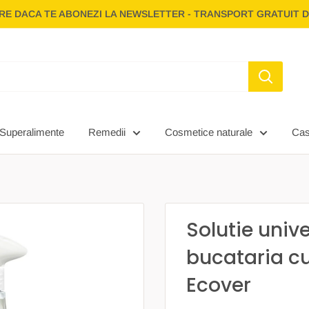
E DACA TE ABONEZI LA NEWSLETTER - TRANSPORT GRATUIT D
Superalimente
Remedii
Cosmetice naturale
Ca
Solutie univ
bucataria c
Ecover