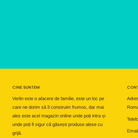
CINE SUNTEM
CON
Verlin este o afacere de familie, este un loc pe
Adres
care ne dorim să îl construim frumos, dar mai
Roma
ales este acel magazin online unde poți intra și
Telef
unde poți fi sigur că găsești produse alese cu
Email
grijă.