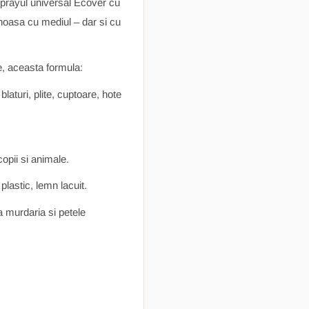
u sprayul universal Ecover cu
enoasa cu mediul – dar si cu
e, aceasta formula:
aturi, plite, cuptoare, hote
opii si animale.
plastic, lemn lacuit.
a murdaria si petele