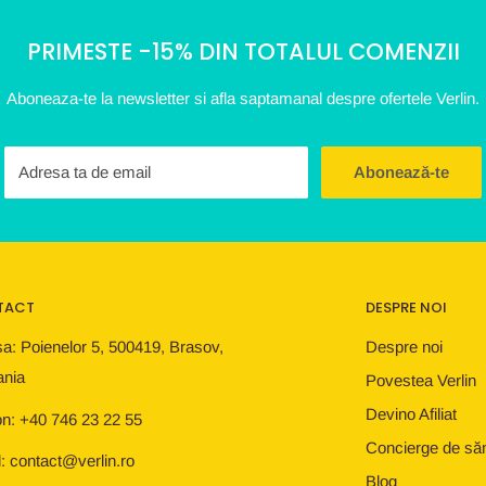
PRIMESTE -15% DIN TOTALUL COMENZII
Aboneaza-te la newsletter si afla saptamanal despre ofertele Verlin.
Adresa ta de email
Abonează-te
TACT
DESPRE NOI
a: Poienelor 5, 500419, Brasov,
Despre noi
nia
Povestea Verlin
Devino Afiliat
on: +40 746 23 22 55
Concierge de să
: contact@verlin.ro
Blog