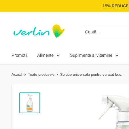
Treci
15% REDUCER
la
conținut
Verlin
Promotii
Alimente
Suplimente si vitamine
Acasă
Toate produsele
Solutie universala pentru curatat buc...