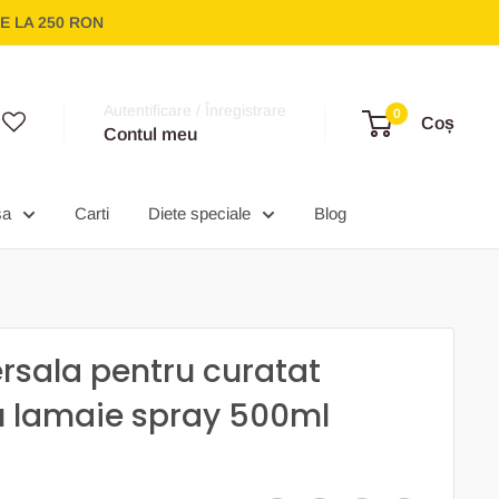
E LA 250 RON
Autentificare / Înregistrare
0
Coș
Contul meu
sa
Carti
Diete speciale
Blog
ersala pentru curatat
u lamaie spray 500ml