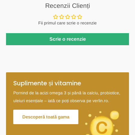
Recenzii Clienți
Fii primul care scrie o recenzie
Scrie o recenzie
Suplimente și vitamine
Pornind de la acizi omega 3 și până la calciu, probiotice,
uleiuri esențiale – iată ce poți observa pe verlin.ro.
Descoperă toată gama