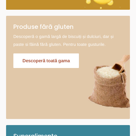
Produse fără gluten
Descoperă o gamă largă de biscuiți și dulciuri, dar și
paste si făină fără gluten. Pentru toate gusturile.
Descoperă toată gama