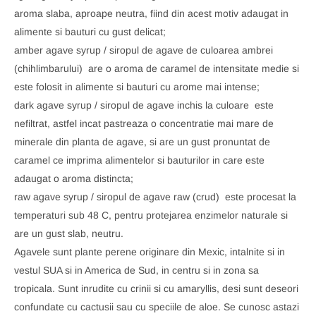
aroma slaba, aproape neutra, fiind din acest motiv adaugat in
alimente si bauturi cu gust delicat;
amber agave syrup / siropul de agave de culoarea ambrei
(chihlimbarului)  are o aroma de caramel de intensitate medie si
este folosit in alimente si bauturi cu arome mai intense;
dark agave syrup / siropul de agave inchis la culoare  este
nefiltrat, astfel incat pastreaza o concentratie mai mare de
minerale din planta de agave, si are un gust pronuntat de
caramel ce imprima alimentelor si bauturilor in care este
adaugat o aroma distincta;
raw agave syrup / siropul de agave raw (crud)  este procesat la
temperaturi sub 48 C, pentru protejarea enzimelor naturale si
are un gust slab, neutru.
Agavele sunt plante perene originare din Mexic, intalnite si in
vestul SUA si in America de Sud, in centru si in zona sa
tropicala. Sunt inrudite cu crinii si cu amaryllis, desi sunt deseori
confundate cu cactusii sau cu speciile de aloe. Se cunosc astazi