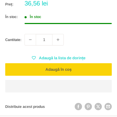
Preț
36,56 lei
Preț:
redus
În stoc:
În stoc
Cantitate:
Adaugă la lista de dorințe
Adaugă în coș
Distribuie acest produs