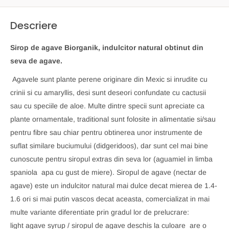
Descriere
Sirop de agave Biorganik, indulcitor natural obtinut din
seva de agave.
Agavele sunt plante perene originare din Mexic si inrudite cu
crinii si cu amaryllis, desi sunt deseori confundate cu cactusii
sau cu speciile de aloe. Multe dintre specii sunt apreciate ca
plante ornamentale, traditional sunt folosite in alimentatie si/sau
pentru fibre sau chiar pentru obtinerea unor instrumente de
suflat similare buciumului (didgeridoos), dar sunt cel mai bine
cunoscute pentru siropul extras din seva lor (aguamiel in limba
spaniola  apa cu gust de miere). Siropul de agave (nectar de
agave) este un indulcitor natural mai dulce decat mierea de 1.4-
1.6 ori si mai putin vascos decat aceasta, comercializat in mai
multe variante diferentiate prin gradul lor de prelucrare:
light agave syrup / siropul de agave deschis la culoare  are o