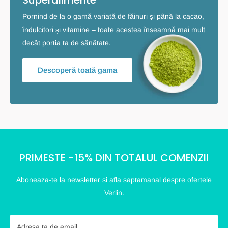
Superalimente
Pornind de la o gamă variată de făinuri și până la cacao,
îndulcitori și vitamine – toate acestea înseamnă mai mult
decât porția ta de sănătate.
Descoperă toată gama
PRIMESTE -15% DIN TOTALUL COMENZII
Aboneaza-te la newsletter si afla saptamanal despre ofertele
Verlin.
Adresa ta de email