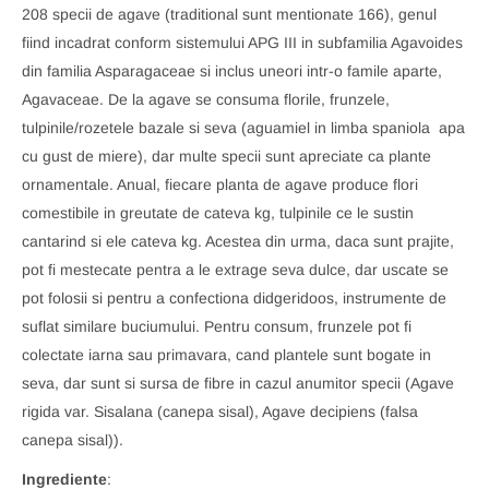
208 specii de agave (traditional sunt mentionate 166), genul
fiind incadrat conform sistemului APG III in subfamilia Agavoides
din familia Asparagaceae si inclus uneori intr-o famile aparte,
Agavaceae. De la agave se consuma florile, frunzele,
tulpinile/rozetele bazale si seva (aguamiel in limba spaniola  apa
cu gust de miere), dar multe specii sunt apreciate ca plante
ornamentale. Anual, fiecare planta de agave produce flori
comestibile in greutate de cateva kg, tulpinile ce le sustin
cantarind si ele cateva kg. Acestea din urma, daca sunt prajite,
pot fi mestecate pentra a le extrage seva dulce, dar uscate se
pot folosii si pentru a confectiona didgeridoos, instrumente de
suflat similare buciumului. Pentru consum, frunzele pot fi
colectate iarna sau primavara, cand plantele sunt bogate in
seva, dar sunt si sursa de fibre in cazul anumitor specii (Agave
rigida var. Sisalana (canepa sisal), Agave decipiens (falsa
canepa sisal)).
Ingrediente
: