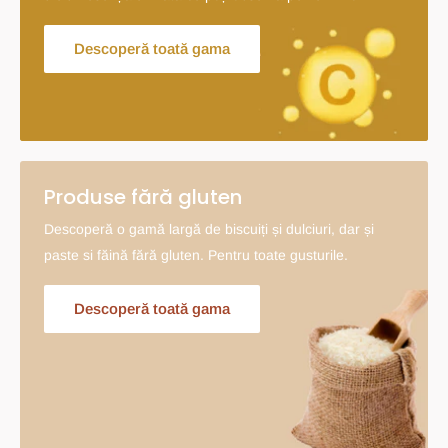
Descoperă toată gama
Produse fără gluten
Descoperă o gamă largă de biscuiți și dulciuri, dar și
paste si făină fără gluten. Pentru toate gusturile.
Descoperă toată gama