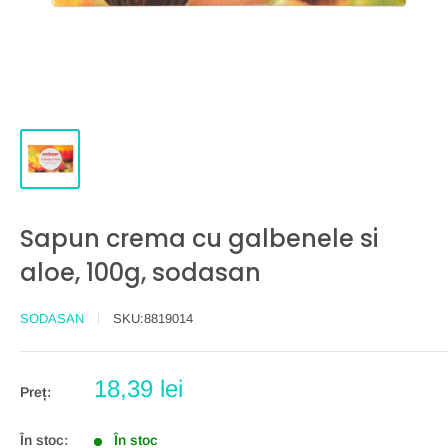
Sapun crema cu galbenele si
aloe, 100g, sodasan
SODASAN
SKU:
8819014
Preț
18,39 lei
Preț:
redus
În stoc:
În stoc