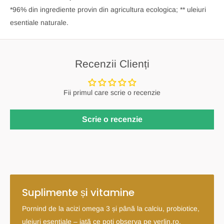
*96% din ingrediente provin din agricultura ecologica; ** uleiuri
esentiale naturale.
Recenzii Clienți
Fii primul care scrie o recenzie
Scrie o recenzie
Suplimente și vitamine
Pornind de la acizi omega 3 și până la calciu, probiotice,
uleiuri esențiale – iată ce poți observa pe verlin.ro.