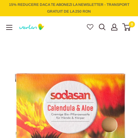
Treci
15% REDUCERE DACA TE ABONEZI LA NEWSLETTER - TRANSPORT
la
GRATUIT DE LA 250 RON
conținut
Verlin
0