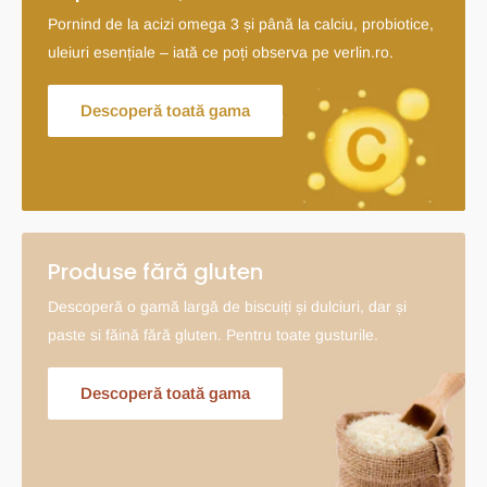
Pornind de la acizi omega 3 și până la calciu, probiotice,
uleiuri esențiale – iată ce poți observa pe verlin.ro.
Descoperă toată gama
Produse fără gluten
Descoperă o gamă largă de biscuiți și dulciuri, dar și
paste si făină fără gluten. Pentru toate gusturile.
Descoperă toată gama