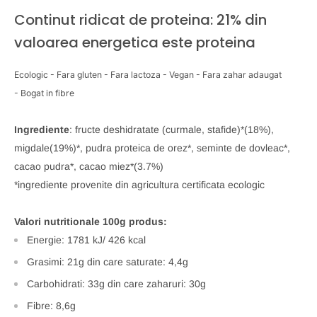
Continut ridicat de proteina: 21% din
valoarea energetica este proteina
Ecologic -
Fara gluten -
Fara lactoza -
Vegan -
Fara zahar adaugat
-
Bogat in fibre
Ingrediente
: fructe deshidratate (curmale, stafide)*(18%),
migdale(19%)*, pudra proteica de orez*, seminte de dovleac*,
cacao pudra*, cacao miez*(3.7%)
*ingrediente provenite din agricultura certificata ecologic
Valori nutritionale 100g produs:
Energie: 1781 kJ/ 426 kcal
Grasimi: 21g din care saturate: 4,4g
Carbohidrati: 33g din care zaharuri: 30g
Fibre: 8,6g