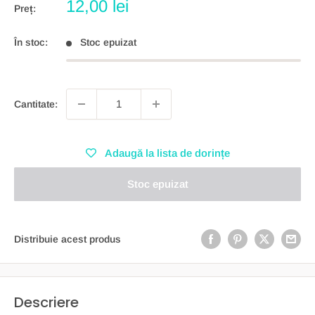
Preț
12,00 lei
Preț:
redus
În stoc:
Stoc epuizat
Cantitate:
Adaugă la lista de dorințe
Stoc epuizat
Distribuie acest produs
Descriere