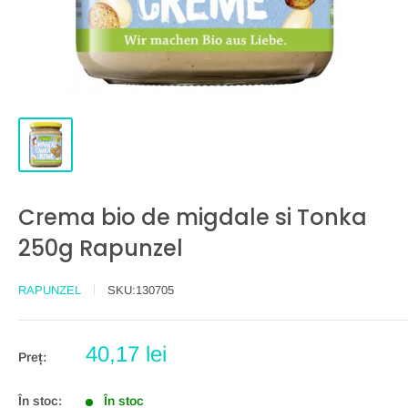
Crema bio de migdale si Tonka
250g Rapunzel
RAPUNZEL
SKU:
130705
Preț
40,17 lei
Preț:
redus
În stoc:
În stoc