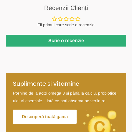
Recenzii Clienți
Fii primul care scrie o recenzie
Scrie o recenzie
Suplimente și vitamine
Pornind de la acizi omega 3 și până la calciu, probiotice,
uleiuri esențiale – iată ce poți observa pe verlin.ro.
Descoperă toată gama