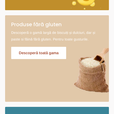
Produse fără gluten
Descoperă o gamă largă de biscuiți și dulciuri, dar și
paste si făină fără gluten. Pentru toate gusturile.
Descoperă toată gama