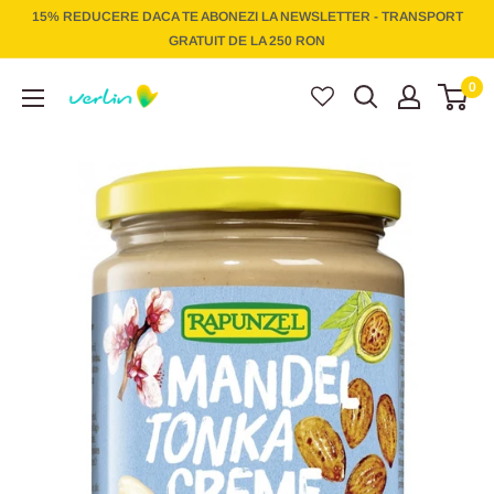
Treci
15% REDUCERE DACA TE ABONEZI LA NEWSLETTER - TRANSPORT
la
GRATUIT DE LA 250 RON
conținut
Verlin
0