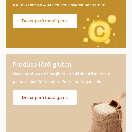
uleiuri esențiale – iată ce poți observa pe verlin.ro.
Descoperă toată gama
Produse fără gluten
Descoperă o gamă largă de biscuiți și dulciuri, dar și
paste si făină fără gluten. Pentru toate gusturile.
Descoperă toată gama