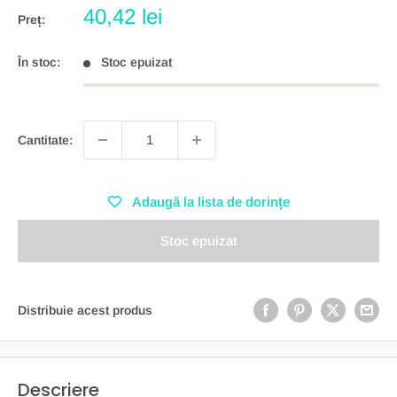
Preț
40,42 lei
Preț:
redus
În stoc:
Stoc epuizat
Cantitate:
Adaugă la lista de dorințe
Stoc epuizat
Distribuie acest produs
Descriere