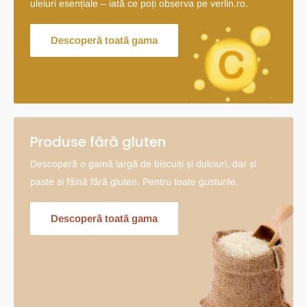
uleiuri esențiale – iată ce poți observa pe verlin.ro.
Descoperă toată gama
Produse fără gluten
Descoperă o gamă largă de biscuiți și dulciuri, dar și
paste si făină fără gluten. Pentru toate gusturile.
Descoperă toată gama