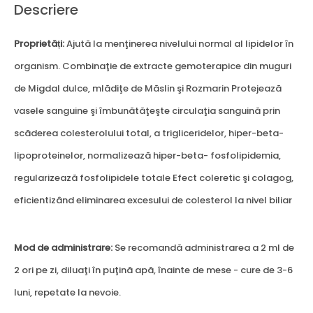
Descriere
Proprietăți:
Ajută la menţinerea nivelului normal al lipidelor în
organism. Combinaţie de extracte gemoterapice din muguri
de Migdal dulce, mlădiţe de Măslin şi Rozmarin Protejează
vasele sanguine şi îmbunătăţeşte circulaţia sanguină prin
scăderea colesterolului total, a trigliceridelor, hiper-beta-
lipoproteinelor, normalizează hiper-beta- fosfolipidemia,
regularizează fosfolipidele totale Efect coleretic şi colagog,
eficientizând eliminarea excesului de colesterol la nivel biliar
Mod de administrare:
Se recomandă administrarea a 2 ml de
2 ori pe zi, diluaţi în puţină apă, înainte de mese - cure de 3-6
luni, repetate la nevoie.