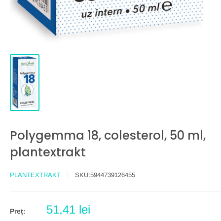
Polygemma 18, colesterol, 50 ml,
plantextrakt
PLANTEXTRAKT
SKU:
5944739126455
Preț
51,41 lei
Preț:
redus