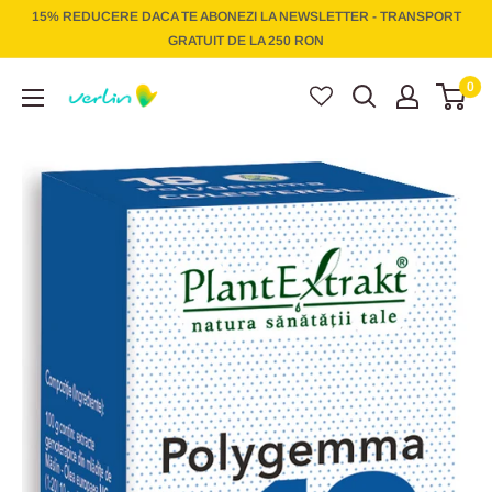
Treci
15% REDUCERE DACA TE ABONEZI LA NEWSLETTER - TRANSPORT
la
GRATUIT DE LA 250 RON
conținut
Verlin
0