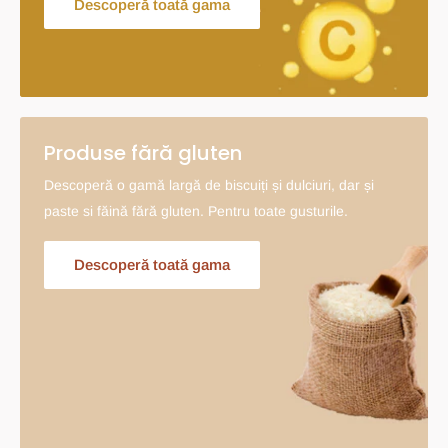
Descoperă toată gama
Produse fără gluten
Descoperă o gamă largă de biscuiți și dulciuri, dar și
paste si făină fără gluten. Pentru toate gusturile.
Descoperă toată gama