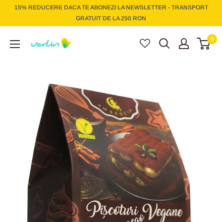
Treci
15% REDUCERE DACA TE ABONEZI LA NEWSLETTER - TRANSPORT
la
GRATUIT DE LA 250 RON
conținut
Verlin
0