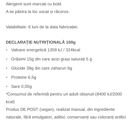
Alergenii sunt marcați cu bold.
A se păstra la loc uscat și răcoros.
Valabilitate: 6 luni de la data fabricației.
DECLARAȚIE NUTRIȚIONALĂ 100g
Valoare energetică 1359 kJ / 324kcal
Grăsimi
15g din care acizi grași saturați
5 g
Glucide
39g din care zaharuri
6g
Proteine 6,5g
Sare 0,05g
*Consumul de referință pentru un adult obișnuit (8400 kJ/2000
kcal)
Produs DE POST (vegan), realizat manual, din ingrediente
naturale, fără emulgatori, aditivi, conservanți sau coloranți artifici