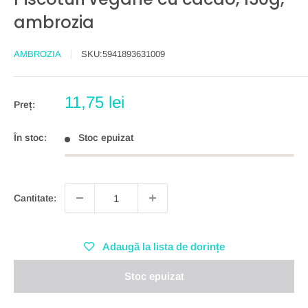
ambrozia
AMBROZIA
SKU:
5941893631009
Preț
11,75 lei
Preț:
redus
În stoc:
Stoc epuizat
Cantitate:
Adaugă la lista de dorințe
Stoc epuizat