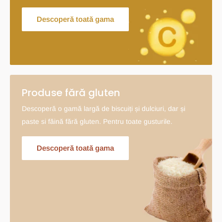
Descoperă toată gama
Produse fără gluten
Descoperă o gamă largă de biscuiți și dulciuri, dar și
paste si făină fără gluten. Pentru toate gusturile.
Descoperă toată gama