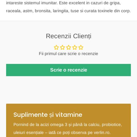
intareste sistemul imunitar. Este excelent in cazuri de gripa,
raceala, astm, bronsita, laringita, tuse si curata toxinele din corp.
Recenzii Clienți
Fii primul care scrie o recenzie
Scrie o recenzie
Suplimente și vitamine
Pornind de la acizi omega 3 și până la calciu, probiotice,
uleiuri esențiale – iată ce poți observa pe verlin.ro.