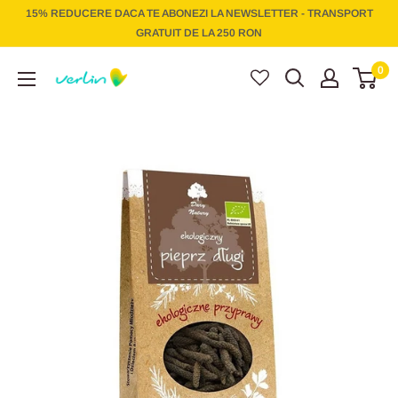
Treci
15% REDUCERE DACA TE ABONEZI LA NEWSLETTER - TRANSPORT
la
GRATUIT DE LA 250 RON
conținut
Verlin
0