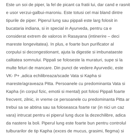
Este un soi de piper, la fel de picant ca fratii lui, dar cand e rasnit
e usor verzui-galbui-maroniu. Este totusi cel mai bland dintre
tipurile de piper. Piperul lung sau pippali este larg folosit in
bucataria indiana, si in special in Ayurveda, pentru ca e
considerat extrem de valoros in Rasayana (intinerire – deci
mareste longevitatea). In plus, e foarte bun purificator al
corpului si decongestionant, ajuta la digestie si imbunataeste
calitatea somnului. Pippali se foloseste la muraturi, supe si la
multe feluri de mancare. Din punct de vedere Ayurvedic, este
VK- P+ ,adica echilibreaza/scade Vata si Kapha si
mareste/agraveaza Pitta. Persoanele cu predominanta Vata si
Kapha (in corpul fizic, emotii si mental) pot folosi Pippali foarte
frecvent, zilnic, in vreme ce persoanele cu predominanta Pitta ar
trebui sa se abtina sau sa foloseasca foarte rar (in nici un caz
vara) intrucat pentru ei piperul lung duce la dezechilibre, adica
da nastere la boli. Piperul lung este foarte bun pentru controlul
tulburarilor de tip Kapha (exces de mucus, grasimi, flegma) si