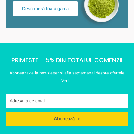
Descoperă toată gama
PRIMESTE -15% DIN TOTALUL COMENZII
Aboneaza-te la newsletter si afla saptamanal despre ofertele
Verlin.
Adresa ta de email
Abonează-te