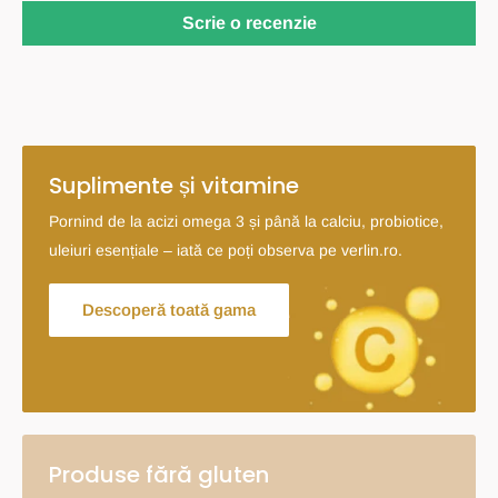
Scrie o recenzie
Suplimente și vitamine
Pornind de la acizi omega 3 și până la calciu, probiotice,
uleiuri esențiale – iată ce poți observa pe verlin.ro.
Descoperă toată gama
Produse fără gluten