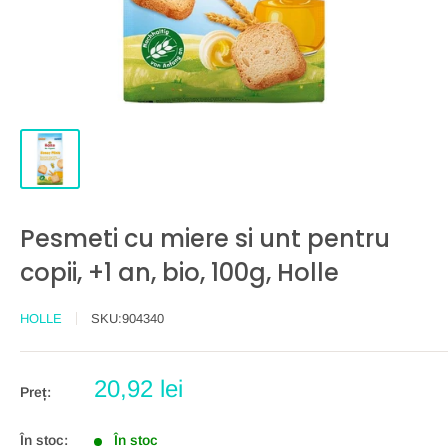
Pesmeti cu miere si unt pentru
copii, +1 an, bio, 100g, Holle
HOLLE
SKU:
904340
Preț
20,92 lei
Preț:
redus
În stoc:
În stoc