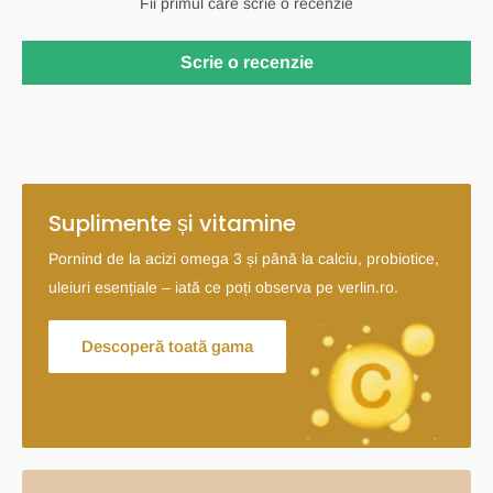
Fii primul care scrie o recenzie
Scrie o recenzie
Suplimente și vitamine
Pornind de la acizi omega 3 și până la calciu, probiotice,
uleiuri esențiale – iată ce poți observa pe verlin.ro.
Descoperă toată gama