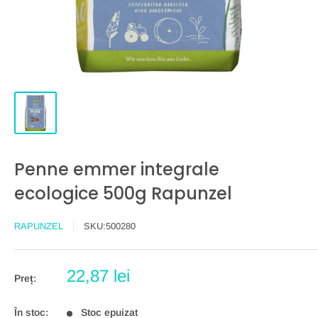
Penne emmer integrale
ecologice 500g Rapunzel
RAPUNZEL
SKU:
500280
Preț
22,87 lei
Preț:
redus
În stoc:
Stoc epuizat