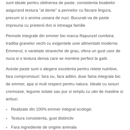
sunt ideale pentru obtinerea de paste, consistenta boabelor
asigurand textura ”al dente” a pennelor cu fiecare lingura,
precum si o aroma usoara de nuci. Bucurati-va de paste
impreuna cu prietenii dvs si intreaga familie
Pennele integrale din emmer bio marca Rapunzel combina
traditia granelor vechi cu exigentele unei alimentatii moderne.
Emmerul, o varietate straveche de grau, ofera un gust usor de
nuca si o textura densa care se mentine perfect la gatit.
Aceste paste sunt o alegere excelenta pentru retete nutritive,
fara compromisuri: fara ou, fara aditivi, doar faina integrala bio
de emmer, apa si mult respect pentru natura. Ideale cu sosuri
cremoase, legume sotate sau pur si simplu cu ulei de masline si
ierburi.
Realizate din 100% emmer integral ecologic
Textura consistenta, gust distinctiv
Fara ingrediente de origine animala