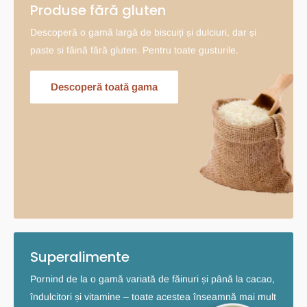
Produse fără gluten
Descoperă o gamă largă de biscuiți și dulciuri, dar și
paste si făină fără gluten. Pentru toate gusturile.
Descoperă toată gama
Superalimente
Pornind de la o gamă variată de făinuri și până la cacao,
îndulcitori și vitamine – toate acestea înseamnă mai mult