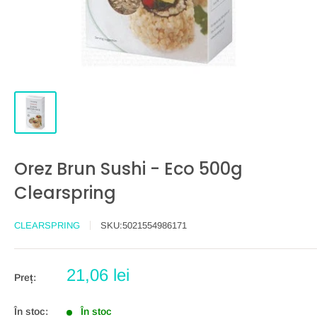
Orez Brun Sushi - Eco 500g
Clearspring
CLEARSPRING
SKU:
5021554986171
Preț
21,06 lei
Preț:
redus
În stoc:
În stoc