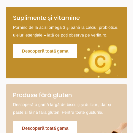
Suplimente și vitamine
Pornind de la acizi omega 3 și până la calciu, probiotice,
uleiuri esențiale – iată ce poți observa pe verlin.ro.
Descoperă toată gama
Produse fără gluten
Descoperă o gamă largă de biscuiți și dulciuri, dar și
paste si făină fără gluten. Pentru toate gusturile.
Descoperă toată gama