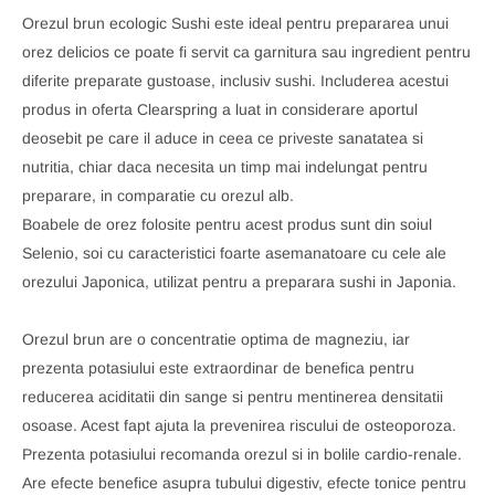
Orezul brun ecologic Sushi este ideal pentru prepararea unui
orez delicios ce poate fi servit ca garnitura sau ingredient pentru
diferite preparate gustoase, inclusiv sushi. Includerea acestui
produs in oferta Clearspring a luat in considerare aportul
deosebit pe care il aduce in ceea ce priveste sanatatea si
nutritia, chiar daca necesita un timp mai indelungat pentru
preparare, in comparatie cu orezul alb.
Boabele de orez folosite pentru acest produs sunt din soiul
Selenio, soi cu caracteristici foarte asemanatoare cu cele ale
orezului Japonica, utilizat pentru a preparara sushi in Japonia.
Orezul brun are o concentratie optima de magneziu, iar
prezenta potasiului este extraordinar de benefica pentru
reducerea aciditatii din sange si pentru mentinerea densitatii
osoase. Acest fapt ajuta la prevenirea riscului de osteoporoza.
Prezenta potasiului recomanda orezul si in bolile cardio-renale.
Are efecte benefice asupra tubului digestiv, efecte tonice pentru