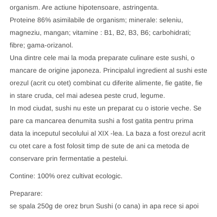
organism. Are actiune hipotensoare, astringenta.
Proteine 86% asimilabile de organism; minerale: seleniu,
magneziu, mangan; vitamine : B1, B2, B3, B6; carbohidrati;
fibre; gama-orizanol.
Una dintre cele mai la moda preparate culinare este sushi, o
mancare de origine japoneza. Principalul ingredient al sushi este
orezul (acrit cu otet) combinat cu diferite alimente, fie gatite, fie
in stare cruda, cel mai adesea peste crud, legume.
In mod ciudat, sushi nu este un preparat cu o istorie veche. Se
pare ca mancarea denumita sushi a fost gatita pentru prima
data la inceputul secolului al XIX -lea. La baza a fost orezul acrit
cu otet care a fost folosit timp de sute de ani ca metoda de
conservare prin fermentatie a pestelui.
Contine: 100% orez cultivat ecologic.
Preparare:
se spala 250g de orez brun Sushi (o cana) in apa rece si apoi