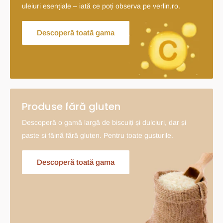
uleiuri esențiale – iată ce poți observa pe verlin.ro.
Descoperă toată gama
Produse fără gluten
Descoperă o gamă largă de biscuiți și dulciuri, dar și
paste si făină fără gluten. Pentru toate gusturile.
Descoperă toată gama