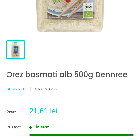
Orez basmati alb 500g Dennree
DENNREE
SKU:
510827
Preț
21,61 lei
Preț:
redus
În stoc:
În stoc