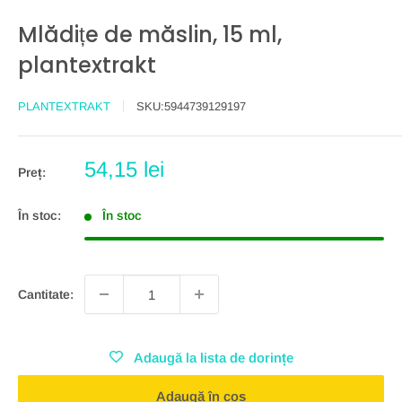
Mlădițe de măslin, 15 ml,
plantextrakt
PLANTEXTRAKT
SKU:
5944739129197
Preț
54,15 lei
Preț:
redus
În stoc:
În stoc
Cantitate:
Adaugă la lista de dorințe
Adaugă în coș