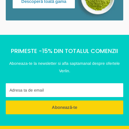
Descoperă toată gama
PRIMESTE -15% DIN TOTALUL COMENZII
Aboneaza-te la newsletter si afla saptamanal despre ofertele
Verlin.
Adresa ta de email
Abonează-te