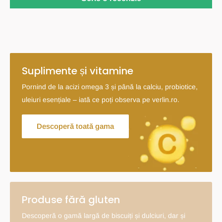
Suplimente și vitamine
Pornind de la acizi omega 3 și până la calciu, probiotice,
uleiuri esențiale – iată ce poți observa pe verlin.ro.
Descoperă toată gama
Produse fără gluten
Descoperă o gamă largă de biscuiți și dulciuri, dar și