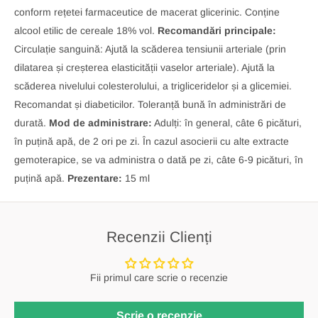
conform rețetei farmaceutice de macerat glicerinic. Conține
alcool etilic de cereale 18% vol.
Recomandări principale:
Circulație sanguină: Ajută la scăderea tensiunii arteriale (prin
dilatarea și creșterea elasticității vaselor arteriale). Ajută la
scăderea nivelului colesterolului, a trigliceridelor și a glicemiei.
Recomandat și diabeticilor. Toleranță bună în administrări de
durată.
Mod de administrare:
Adulți: în general, câte 6 picături,
în puțină apă, de 2 ori pe zi. În cazul asocierii cu alte extracte
gemoterapice, se va administra o dată pe zi, câte 6-9 picături, în
puțină apă.
Prezentare:
15 ml
Recenzii Clienți
Fii primul care scrie o recenzie
Scrie o recenzie