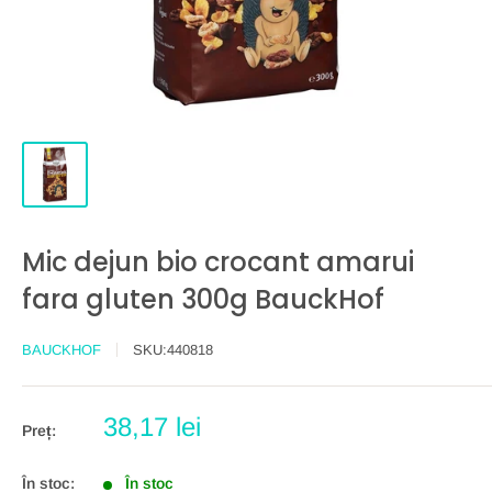
Mic dejun bio crocant amarui
fara gluten 300g BauckHof
BAUCKHOF
SKU:
440818
Preț
38,17 lei
Preț:
redus
În stoc:
În stoc