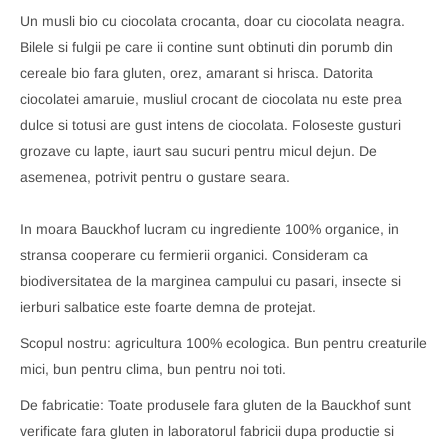
Un musli bio cu ciocolata crocanta, doar cu ciocolata neagra.
Bilele si fulgii pe care ii contine sunt obtinuti din porumb din
cereale bio fara gluten, orez, amarant si hrisca. Datorita
ciocolatei amaruie, musliul crocant de ciocolata nu este prea
dulce si totusi are gust intens de ciocolata. Foloseste gusturi
grozave cu lapte, iaurt sau sucuri pentru micul dejun. De
asemenea, potrivit pentru o gustare seara.
In moara Bauckhof lucram cu ingrediente 100% organice, in
stransa cooperare cu fermierii organici. Consideram ca
biodiversitatea de la marginea campului cu pasari, insecte si
ierburi salbatice este foarte demna de protejat.
Scopul nostru: agricultura 100% ecologica. Bun pentru creaturile
mici, bun pentru clima, bun pentru noi toti.
De fabricatie: Toate produsele fara gluten de la Bauckhof sunt
verificate fara gluten in laboratorul fabricii dupa productie si