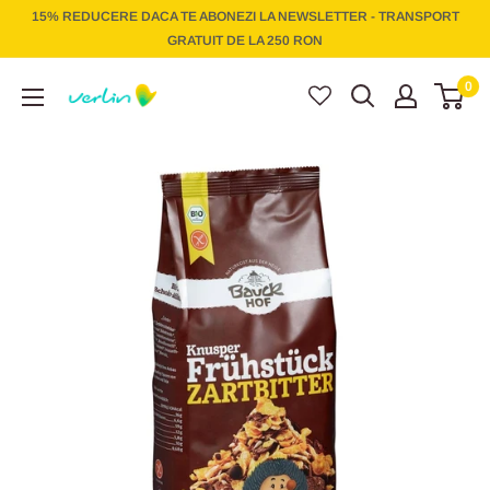
Treci
15% REDUCERE DACA TE ABONEZI LA NEWSLETTER - TRANSPORT
la
GRATUIT DE LA 250 RON
conținut
Verlin
0