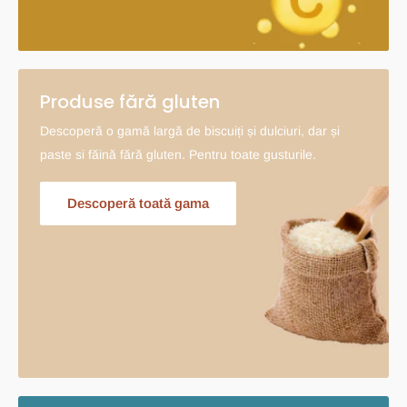
Produse fără gluten
Descoperă o gamă largă de biscuiți și dulciuri, dar și
paste si făină fără gluten. Pentru toate gusturile.
Descoperă toată gama