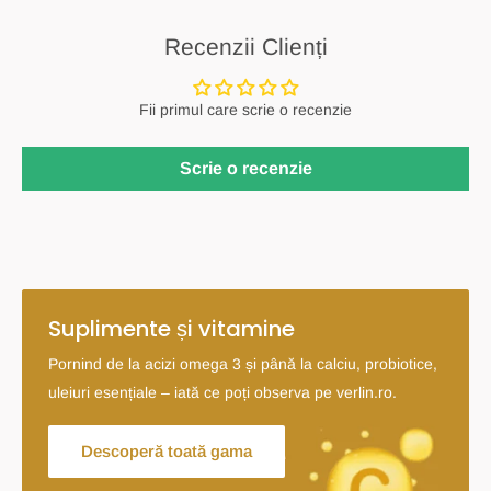
Recenzii Clienți
Fii primul care scrie o recenzie
Scrie o recenzie
Suplimente și vitamine
Pornind de la acizi omega 3 și până la calciu, probiotice,
uleiuri esențiale – iată ce poți observa pe verlin.ro.
Descoperă toată gama