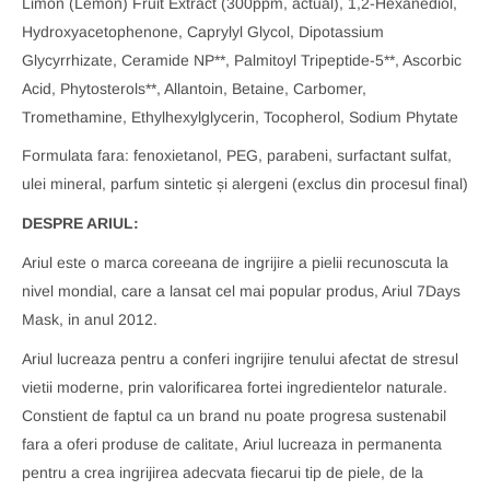
Limon (Lemon) Fruit Extract (300ppm, actual), 1,2-Hexanediol,
Hydroxyacetophenone, Caprylyl Glycol, Dipotassium
Glycyrrhizate, Ceramide NP**, Palmitoyl Tripeptide-5**, Ascorbic
Acid, Phytosterols**, Allantoin, Betaine, Carbomer,
Tromethamine, Ethylhexylglycerin, Tocopherol, Sodium Phytate
Formulata fara:
fenoxietanol, PEG, parabeni
, surfactant sulfat,
ulei mineral, parfum sintetic și alergeni (exclus din procesul final)
DESPRE ARIUL:
Ariul este o marca coreeana de ingrijire a pielii recunoscuta la
nivel mondial, care a lansat cel mai popular produs, Ariul 7Days
Mask, in anul 2012.
Ariul lucreaza pentru a conferi ingrijire tenului afectat de stresul
vietii moderne, prin valorificarea fortei ingredientelor naturale.
Constient de faptul ca un brand nu poate progresa sustenabil
fara a oferi produse de calitate,
Ariul lucreaza in permanenta
pentru a crea ingrijirea adecvata fiecarui tip de piele, de la