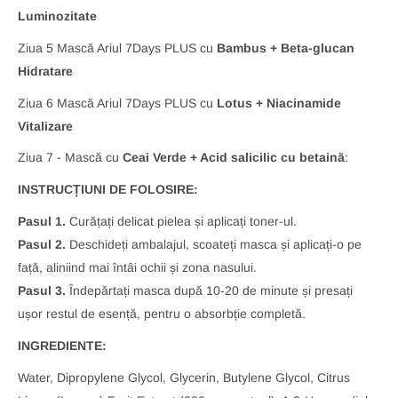
Luminozitate
Ziua 5 Mască Ariul 7Days PLUS cu
Bambus + Beta-glucan
Hidratare
Ziua 6 Mască Ariul 7Days PLUS cu
Lotus + Niacinamide
Vitalizare
Ziua 7 - Mască cu
Ceai Verde +
Acid salicilic cu betaină
:
INSTRUCȚIUNI DE FOLOSIRE:
Pasul 1.
Curățați delicat pielea și aplicați toner-ul.
Pasul 2.
Deschideți ambalajul, scoateți masca și aplicați-o pe
față, aliniind mai întâi ochii și zona nasului.
Pasul 3.
Îndepărtați masca după 10-20 de minute și presați
ușor restul de esență, pentru o absorbție completă.
INGREDIENTE:
Water, Dipropylene Glycol, Glycerin, Butylene Glycol, Citrus