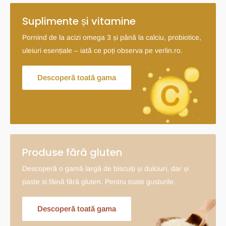
Suplimente și vitamine
Pornind de la acizi omega 3 și până la calciu, probiotice,
uleiuri esențiale – iată ce poți observa pe verlin.ro.
Descoperă toată gama
Produse fără gluten
Descoperă o gamă largă de biscuiți și dulciuri, dar și
paste si făină fără gluten. Pentru toate gusturile.
Descoperă toată gama