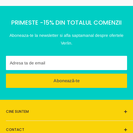
PRIMESTE -15% DIN TOTALUL COMENZII
Aboneaza-te la newsletter si afla saptamanal despre ofertele
Verlin.
Adresa ta de email
Abonează-te
CINE SUNTEM
Verlin este o afacere de familie, este un loc pe care ne dorim
CONTACT
să îl construim frumos, dar mai ales este acel magazin online