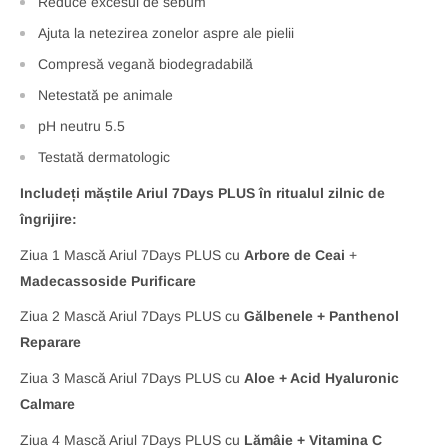
Reduce excesul de sebum
Ajuta la netezirea zonelor aspre ale pielii
Compresă vegană biodegradabilă
Netestată pe animale
pH neutru 5.5
Testată dermatologic
Includeți măștile Ariul 7Days PLUS în ritualul zilnic de
îngrijire:
Ziua 1 Mască Ariul 7Days PLUS cu
Arbore de Ceai
+
Madecassoside Purificare
Ziua 2 Mască Ariul 7Days PLUS cu
Gălbenele + Panthenol
Reparare
Ziua 3 Mască Ariul 7Days PLUS cu
Aloe + Acid Hyaluronic
Calmare
Ziua 4 Mască Ariul 7Days PLUS cu
Lămâie + Vitamina C