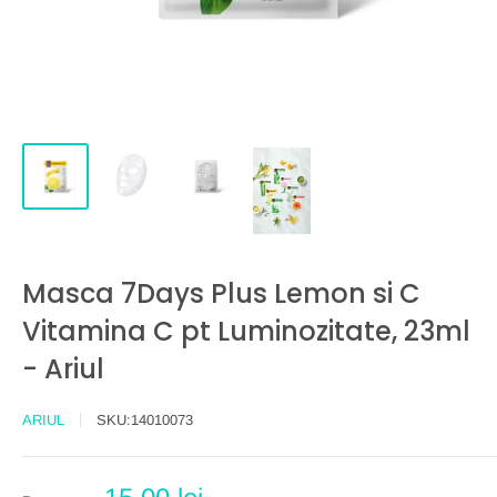
Masca 7Days Plus Lemon si C
Vitamina C pt Luminozitate, 23ml
- Ariul
ARIUL
SKU:
14010073
Preț