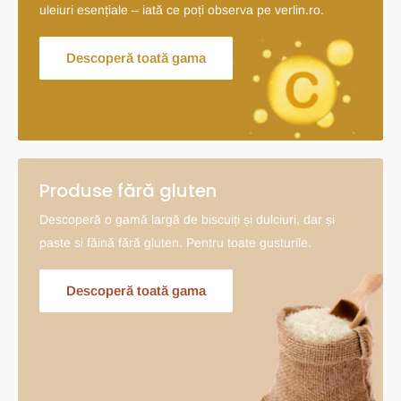
uleiuri esențiale – iată ce poți observa pe verlin.ro.
Descoperă toată gama
Produse fără gluten
Descoperă o gamă largă de biscuiți și dulciuri, dar și
paste si făină fără gluten. Pentru toate gusturile.
Descoperă toată gama