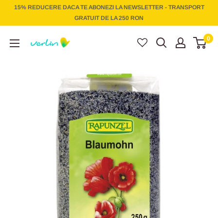
Treci
15% REDUCERE DACA TE ABONEZI LA NEWSLETTER - TRANSPORT
la
GRATUIT DE LA 250 RON
conținut
Verlin
0