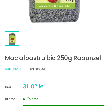
Mac albastru bio 250g Rapunzel
RAPUNZEL
SKU:
600440
Preț
31,02 lei
Preț:
redus
În stoc:
În stoc