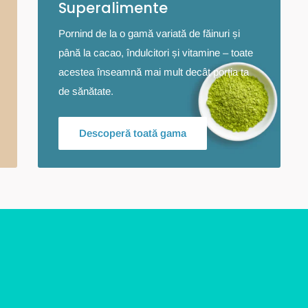
Superalimente
Pornind de la o gamă variată de făinuri și
până la cacao, îndulcitori și vitamine – toate
acestea înseamnă mai mult decât porția ta
de sănătate.
Descoperă toată gama