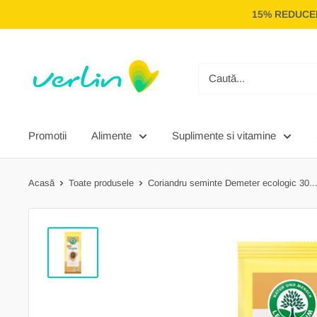
Treci
15% REDUCER
la
conținut
Verlin
Promotii
Alimente
Suplimente si vitamine
Acasă
Toate produsele
Coriandru seminte Demeter ecologic 30..