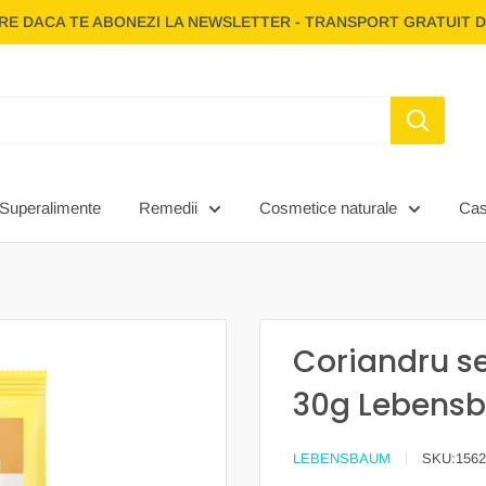
E DACA TE ABONEZI LA NEWSLETTER - TRANSPORT GRATUIT D
Superalimente
Remedii
Cosmetice naturale
Ca
.
Coriandru s
30g Lebens
LEBENSBAUM
SKU:
1562