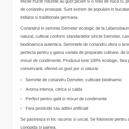
Micile fructe rotunde au gust picant si o nota de nuca si, p
de coriandru proaspat. Sunt extrem de populare in bucatar
indiana si traditionala germana.
Coriandrul in seminte Demeter ecologic de la Lebensbau
natural, cultivat conform standardelor stricte Demeter, car
biodinamica autentica. Semintele de coriandru ofera o arom
perfecta pentru o gama variata de preparate culinare, de la
mixuri de condimente. Produsul este 100% ecologic, fara pe
conservanti, oferind un gust pur si natural.
Seminte de coriandru Demeter, cultivate biodinamic
Aroma intensa, citrica si calda
Perfect pentru gatit si mixuri de condimente
Fara pesticide sau aditivi artificiali
Se pastreaza in loc racoros si uscat. Se foloseste pentru 
conopida si painea.