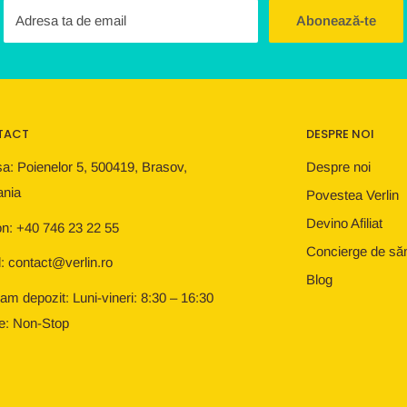
Adresa ta de email
Abonează-te
TACT
DESPRE NOI
a: Poienelor 5, 500419, Brasov,
Despre noi
nia
Povestea Verlin
Devino Afiliat
on: +40 746 23 22 55
Concierge de să
: contact@verlin.ro
Blog
am depozit: Luni-vineri: 8:30 – 16:30
e: Non-Stop