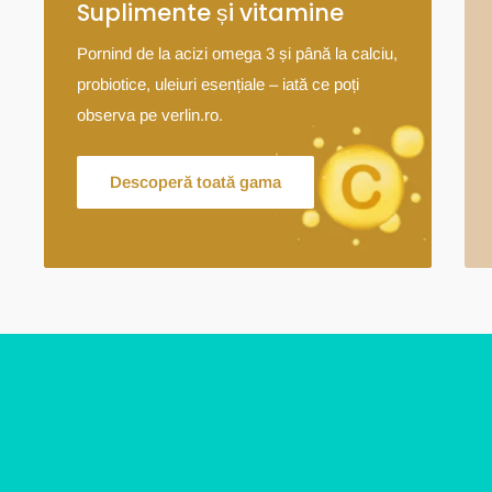
Suplimente și vitamine
Pornind de la acizi omega 3 și până la calciu,
probiotice, uleiuri esențiale – iată ce poți
observa pe verlin.ro.
Descoperă toată gama