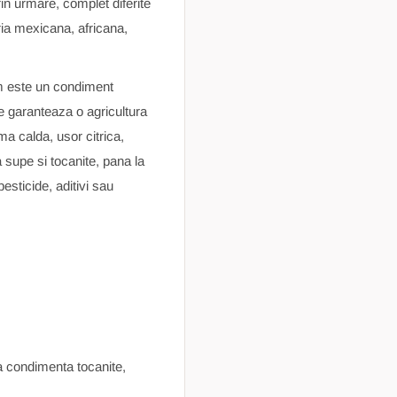
rin urmare, complet diferite
ia mexicana, africana,
m este un condiment
e garanteaza o agricultura
a calda, usor citrica,
 supe si tocanite, pana la
sticide, aditivi sau
a condimenta tocanite,