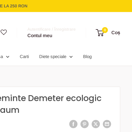
E LA 250 RON
Autentificare / Înregistrare
0
Coș
Contul meu
sa
Carti
Diete speciale
Blog
eminte Demeter ecologic
baum