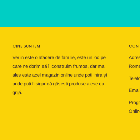
CINE SUNTEM
CON
Verlin este o afacere de familie, este un loc pe
Adres
care ne dorim să îl construim frumos, dar mai
Roma
ales este acel magazin online unde poți intra și
Telef
unde poți fi sigur că găsești produse alese cu
Email
grijă.
Progr
Onlin