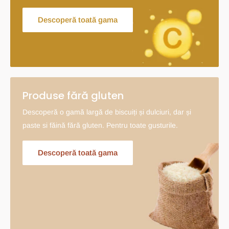
Descoperă toată gama
Produse fără gluten
Descoperă o gamă largă de biscuiți și dulciuri, dar și
paste si făină fără gluten. Pentru toate gusturile.
Descoperă toată gama