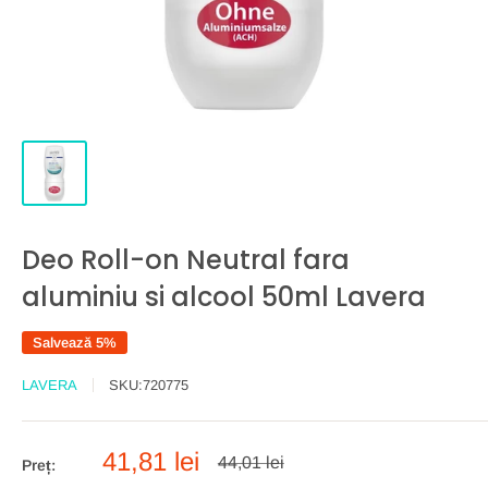
Deo Roll-on Neutral fara
aluminiu si alcool 50ml Lavera
Salvează 5%
LAVERA
SKU:
720775
Preț
41,81 lei
Preț
44,01 lei
Preț:
întreg
redus