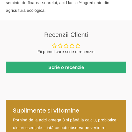
seminte de floarea-soarelui, acid lactic.**ingrediente din
agricultura ecologica.
Recenzii Clienți
Fii primul care scrie o recenzie
Scrie o recenzie
Suplimente și vitamine
Pornind de la acizi omega 3 și până la calciu, probiotice,
uleiuri esențiale – iată ce poți observa pe verlin.ro.