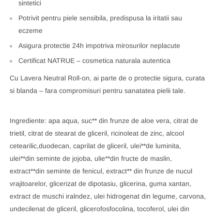
sintetici
Potrivit pentru piele sensibila, predispusa la iritatii sau
eczeme
Asigura protectie 24h impotriva mirosurilor neplacute
Certificat NATRUE – cosmetica naturala autentica
Cu Lavera Neutral Roll-on, ai parte de o protectie sigura, curata
si blanda – fara compromisuri pentru sanatatea pielii tale.
Ingrediente: apa aqua, suc** din frunze de aloe vera, citrat de
trietil, citrat de stearat de gliceril, ricinoleat de zinc, alcool
cetearilic,duodecan, caprilat de gliceril, ulei**de luminita,
ulei**din seminte de jojoba, ulie**din fructe de maslin,
extract**din seminte de fenicul, extract** din frunze de nucul
vrajitoarelor, glicerizat de dipotasiu, glicerina, guma xantan,
extract de muschi iralndez, ulei hidrogenat din legume, carvona,
undecilenat de gliceril, glicerofosfocolina, tocoferol, ulei din