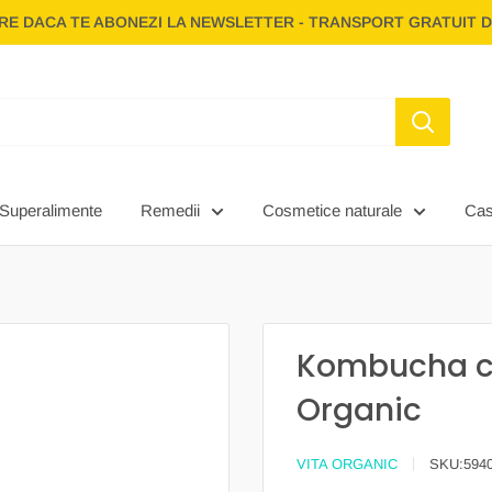
E DACA TE ABONEZI LA NEWSLETTER - TRANSPORT GRATUIT D
Superalimente
Remedii
Cosmetice naturale
Ca
Kombucha cu 
Organic
VITA ORGANIC
SKU:
594