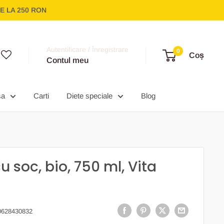
E LA 250 RON
Autentificare / Înregistrare
0
Coș
Contul meu
sa
Carti
Diete speciale
Blog
soc, bio, 750 ml, Vita
0628430832