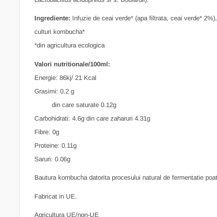
Ingrediente:
Infuzie de ceai verde* (apa filtrata, ceai verde* 2%)
culturi kombucha*
*din agricultura ecologica
Valori nutritionale/100ml:
Energie: 86kj/ 21 Kcal
Grasimi: 0.2 g
din care saturate 0.12g
Carbohidrati: 4.6g din care zaharuri 4.31g
Fibre: 0g
Proteine: 0.11g
Saruri: 0.06g
Bautura kombucha datorita procesului natural de fermentatie poat
Fabricat in UE.
Agricultura UE/non-UE