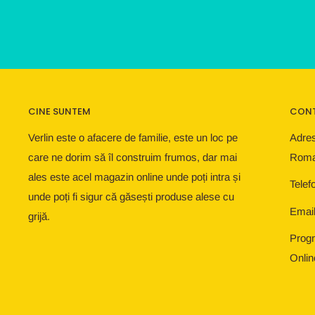
CINE SUNTEM
CON
Verlin este o afacere de familie, este un loc pe
Adres
care ne dorim să îl construim frumos, dar mai
Roma
ales este acel magazin online unde poți intra și
Telef
unde poți fi sigur că găsești produse alese cu
Email
grijă.
Progr
Onlin