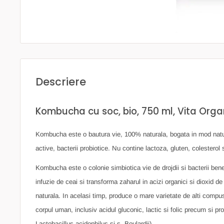
Descriere
Kombucha cu soc, bio, 750 ml, Vita Orga
Kombucha este o bautura vie, 100% naturala, bogata in mod natura
active, bacterii probiotice. Nu contine lactoza, gluten, colesterol
Kombucha este o colonie simbiotica vie de drojdii si bacterii bene
infuzie de ceai si transforma zaharul in acizi organici si dioxid d
naturala. In acelasi timp, produce o mare varietate de alti compus
corpul uman, inclusiv acidul gluconic, lactic si folic precum si pro
Lactobacillus acidophilus si s. Boulardii).