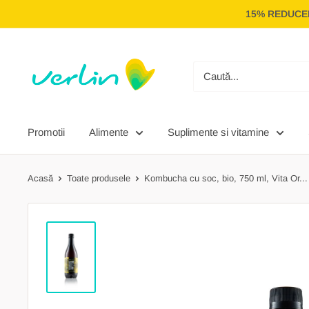
Treci
15% REDUCER
la
conținut
Verlin
Promotii
Alimente
Suplimente si vitamine
Acasă
Toate produsele
Kombucha cu soc, bio, 750 ml, Vita Or...