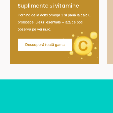
Suplimente și vitamine
Pornind de la acizi omega 3 și până la calciu,
probiotice, uleiuri esențiale – iată ce poți
observa pe verlin.ro.
Descoperă toată gama