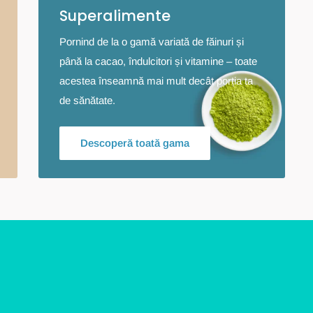
Superalimente
Pornind de la o gamă variată de făinuri și
până la cacao, îndulcitori și vitamine – toate
acestea înseamnă mai mult decât porția ta
de sănătate.
Descoperă toată gama