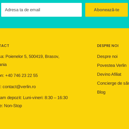
Adresa ta de email
Abonează-te
TACT
DESPRE NOI
a: Poienelor 5, 500419, Brasov,
Despre noi
nia
Povestea Verlin
Devino Afiliat
on: +40 746 23 22 55
Concierge de să
: contact@verlin.ro
Blog
am depozit: Luni-vineri: 8:30 – 16:30
e: Non-Stop