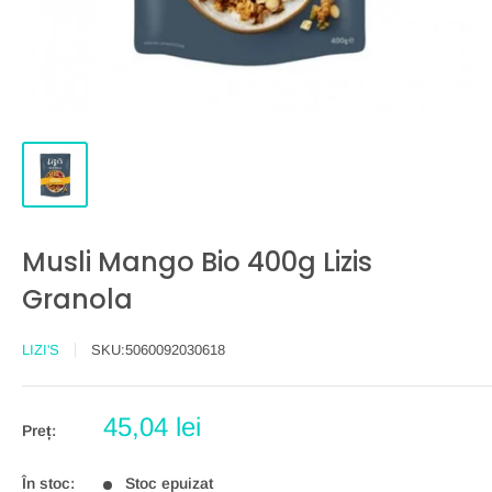
Musli Mango Bio 400g Lizis
Granola
LIZI'S
SKU:
5060092030618
Preț
45,04 lei
Preț:
redus
În stoc:
Stoc epuizat