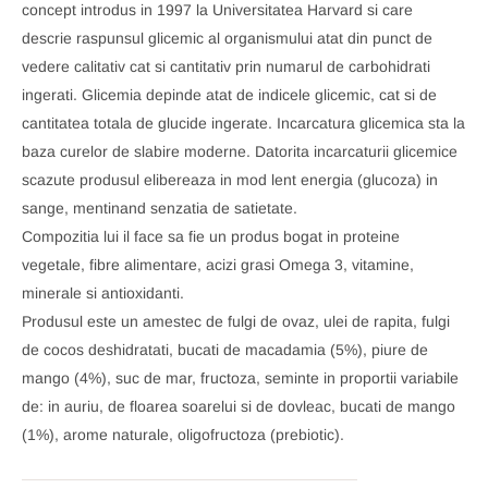
concept introdus in 1997 la Universitatea Harvard si care
descrie raspunsul glicemic al organismului atat din punct de
vedere calitativ cat si cantitativ prin numarul de carbohidrati
ingerati. Glicemia depinde atat de indicele glicemic, cat si de
cantitatea totala de glucide ingerate. Incarcatura glicemica sta la
baza curelor de slabire moderne. Datorita incarcaturii glicemice
scazute produsul elibereaza in mod lent energia (glucoza) in
sange, mentinand senzatia de satietate.
Compozitia lui il face sa fie un produs bogat in proteine
vegetale, fibre alimentare, acizi grasi Omega 3, vitamine,
minerale si antioxidanti.
Produsul este un amestec de fulgi de ovaz, ulei de rapita, fulgi
de cocos deshidratati, bucati de macadamia (5%), piure de
mango (4%), suc de mar, fructoza, seminte in proportii variabile
de: in auriu, de floarea soarelui si de dovleac, bucati de mango
(1%), arome naturale, oligofructoza (prebiotic).