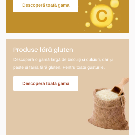
Descoperă toată gama
Produse fără gluten
Descoperă o gamă largă de biscuiți și dulciuri, dar și
paste si făină fără gluten. Pentru toate gusturile.
Descoperă toată gama