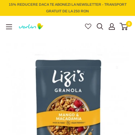
Treci
15% REDUCERE DACA TE ABONEZI LA NEWSLETTER - TRANSPORT
la
GRATUIT DE LA 250 RON
conținut
Verlin
0