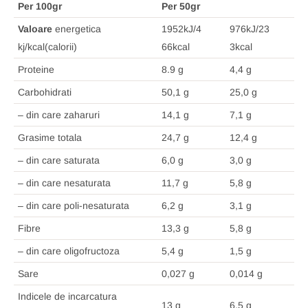
Per 100gr
Per 50gr
Valoare
energetica
1952kJ/4
976kJ/23
kj/kcal(calorii)
66kcal
3kcal
Proteine
8.9 g
4,4 g
Carbohidrati
50,1 g
25,0 g
– din care zaharuri
14,1 g
7,1 g
Grasime totala
24,7 g
12,4 g
– din care saturata
6,0 g
3,0 g
– din care nesaturata
11,7 g
5,8 g
– din care poli-nesaturata
6,2 g
3,1 g
Fibre
13,3 g
5,8 g
– din care oligofructoza
5,4 g
1,5 g
Sare
0,027 g
0,014 g
Indicele de incarcatura
13 g
6,5 g