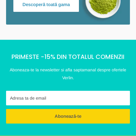
Descoperă toată gama
PRIMESTE -15% DIN TOTALUL COMENZII
Aboneaza-te la newsletter si afla saptamanal despre ofertele
Verlin.
Adresa ta de email
Abonează-te