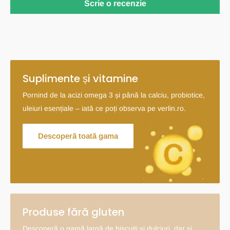
Scrie o recenzie
Suplimente și vitamine
Pornind de la acizi omega 3 și până la calciu, probiotice,
uleiuri esențiale – iată ce poți observa pe verlin.ro.
Descoperă toată gama
Produse fără gluten
Descoperă o gamă largă de biscuiți și dulciuri, dar și