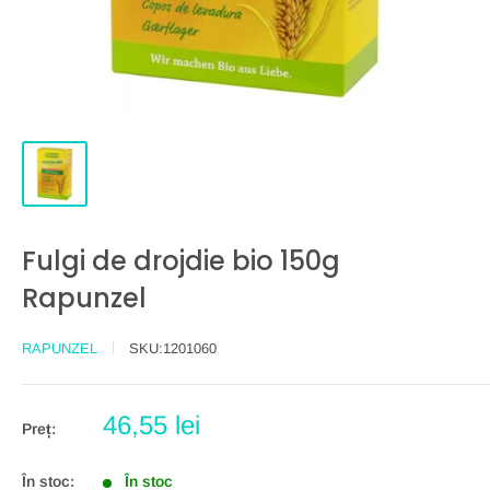
Fulgi de drojdie bio 150g
Rapunzel
RAPUNZEL
SKU:
1201060
Preț
46,55 lei
Preț:
redus
În stoc:
În stoc