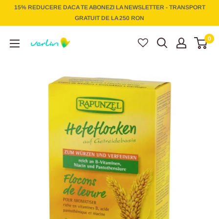
Treci
15% REDUCERE DACA TE ABONEZI LA NEWSLETTER - TRANSPORT
la
GRATUIT DE LA 250 RON
conținut
Verlin
0