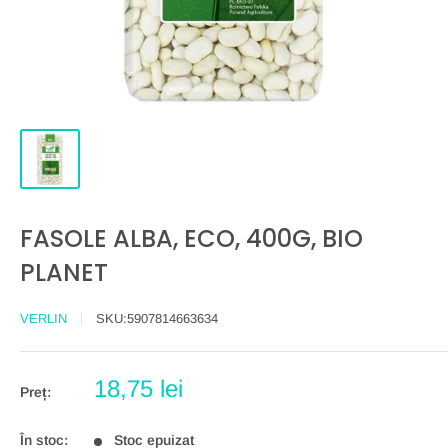
FASOLE ALBA, ECO, 400G, BIO
PLANET
VERLIN
SKU:
5907814663634
Preț
18,75 lei
Preț:
redus
În stoc:
Stoc epuizat