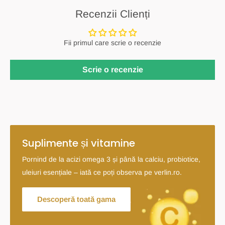
Recenzii Clienți
Fii primul care scrie o recenzie
Scrie o recenzie
Suplimente și vitamine
Pornind de la acizi omega 3 și până la calciu, probiotice,
uleiuri esențiale – iată ce poți observa pe verlin.ro.
Descoperă toată gama