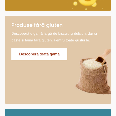
Produse fără gluten
Descoperă o gamă largă de biscuiți și dulciuri, dar și
paste si făină fără gluten. Pentru toate gusturile.
Descoperă toată gama