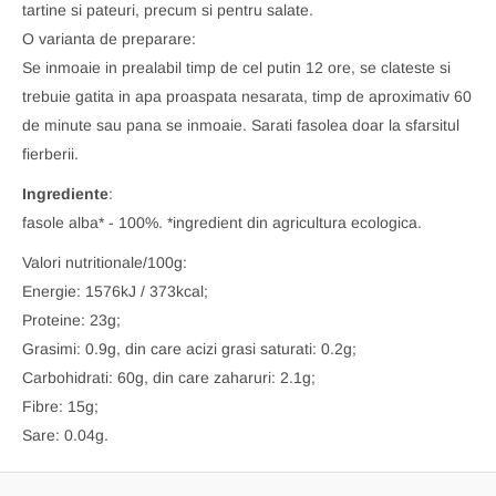
tartine si pateuri, precum si pentru salate.
O varianta de preparare:
Se inmoaie in prealabil timp de cel putin 12 ore, se clateste si
trebuie gatita in apa proaspata nesarata, timp de aproximativ 60
de minute sau pana se inmoaie. Sarati fasolea doar la sfarsitul
fierberii.
Ingrediente
:
fasole alba* - 100%. *ingredient din agricultura ecologica.
Valori nutritionale/100g:
Energie: 1576kJ / 373kcal;
Proteine: 23g;
Grasimi: 0.9g, din care acizi grasi saturati: 0.2g;
Carbohidrati: 60g, din care zaharuri: 2.1g;
Fibre: 15g;
Sare: 0.04g.