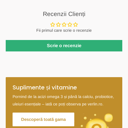
Recenzii Clienți
Fii primul care scrie o recenzie
Scrie o recenzie
Suplimente și vitamine
Pornind de la acizi omega 3 și până la calciu, probiotice,
uleiuri esențiale – iată ce poți observa pe verlin.ro.
Descoperă toată gama