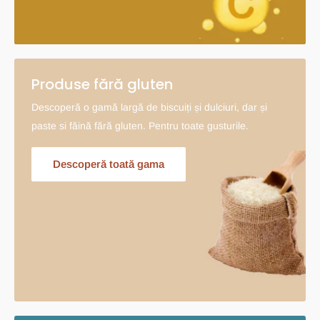
Produse fără gluten
Descoperă o gamă largă de biscuiți și dulciuri, dar și
paste si făină fără gluten. Pentru toate gusturile.
Descoperă toată gama