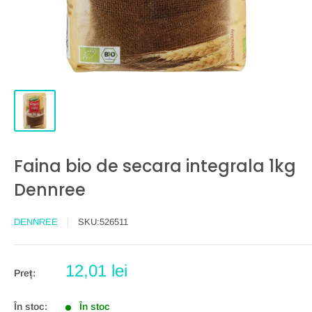
Faina bio de secara integrala 1kg
Dennree
DENNREE
SKU:
526511
Preț
12,01 lei
Preț:
redus
În stoc:
În stoc