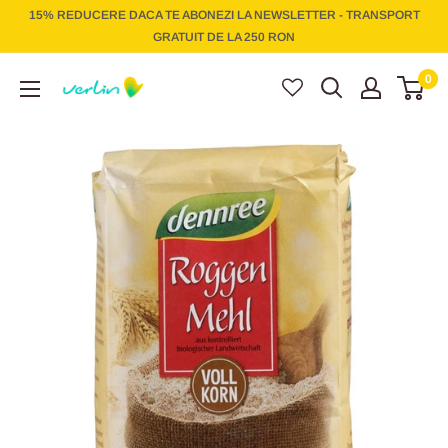
Treci
15% REDUCERE DACA TE ABONEZI LA NEWSLETTER - TRANSPORT
la
GRATUIT DE LA 250 RON
conținut
Verlin
0