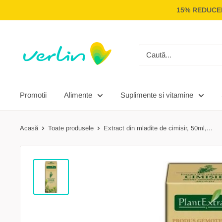
Treci
15% REDUCER
la
conținut
Verlin
Promotii
Alimente
Suplimente si vitamine
Acasă
Toate produsele
Extract din mladite de cimisir, 50ml,...