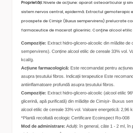
Proprietăți:
Nivele de acţiune: aparat osteoarticular şi sinovi
sistem nervos central, epidermă. Extractul gemoterapic e
proaspete de Cimişir (Buxus sempervirens) prelucrate co
farmaceutice de macerat glicerinic. Conţine alcool etilic
Compoziție:
Extract hidro-glicero-alcoolic din mlădite de
sempervirens). Conține alcool etilic de cereale 33% vol. V
kcal/g.
Acțiune farmacologică:
Este recomandat pentru acțiunea
asupra țesutului fibros. Indicații terapeutice Este recoman
antiinflamatoare profundă asupra țesutului fibros.
Compoziție:
Extract hidro-glicero-alcoolic (alcool etilic 9
glicerină, apă purificată) din mlădițe de Cimișir- Buxus s
alcool etilic de cereale 33% vol. Valoare energetică: 2,96 
*Plantă recoltată ecologic Certificare Ecoinspect Ro-008
Mod de administrare:
Adulți: în general, câte 1 - 2 ml, în 