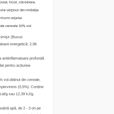
al, ficat, căi biliare,
ste obţinut din mlădiţe
nform reţetei
 de cereale 33% vol.
 cimişir (Buxus
aloare energetică: 2,96
 antiinflamatoare profundă
dat pentru acțiunea
6% vol.obținut din cereale,
empervirens (0,5%). Conține
kcal/g sau 12,39 kJ/g.
puțină apă, de 2 - 3 ori pe