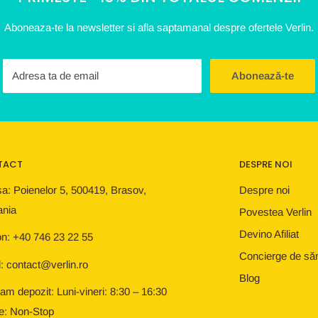
Aboneaza-te la newsletter si afla saptamanal despre ofertele Verlin.
Adresa ta de email
Abonează-te
TACT
DESPRE NOI
a: Poienelor 5, 500419, Brasov,
Despre noi
nia
Povestea Verlin
Devino Afiliat
on: +40 746 23 22 55
Concierge de să
: contact@verlin.ro
Blog
am depozit: Luni-vineri: 8:30 – 16:30
e: Non-Stop