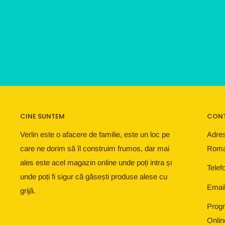
CINE SUNTEM
CON
Verlin este o afacere de familie, este un loc pe
Adres
care ne dorim să îl construim frumos, dar mai
Roma
ales este acel magazin online unde poți intra și
Telef
unde poți fi sigur că găsești produse alese cu
Email
grijă.
Progr
Onlin