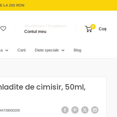
E LA 250 RON
Autentificare / Înregistrare
0
Coș
Contul meu
sa
Carti
Diete speciale
Blog
ladite de cimisir, 50ml,
44739000205