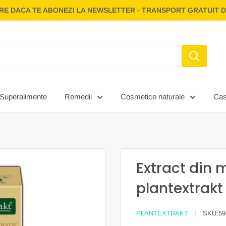
E DACA TE ABONEZI LA NEWSLETTER - TRANSPORT GRATUIT D
Superalimente
Remedii
Cosmetice naturale
Ca
Extract din m
plantextrakt
PLANTEXTRAKT
SKU:
59