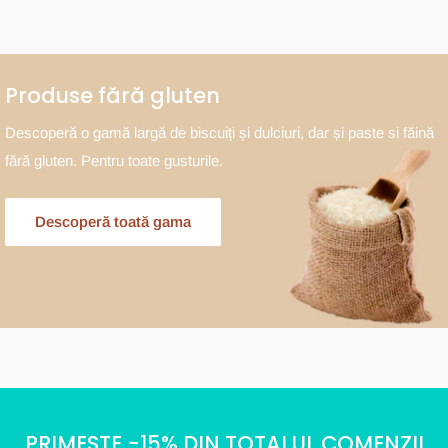
Produse fără gluten
Descoperă o gamă largă de biscuiți și dulciuri, dar și paste si făină
fără gluten. Pentru toate gusturile.
Descoperă toată gama
PRIMESTE -15% DIN TOTALUL COMENZII