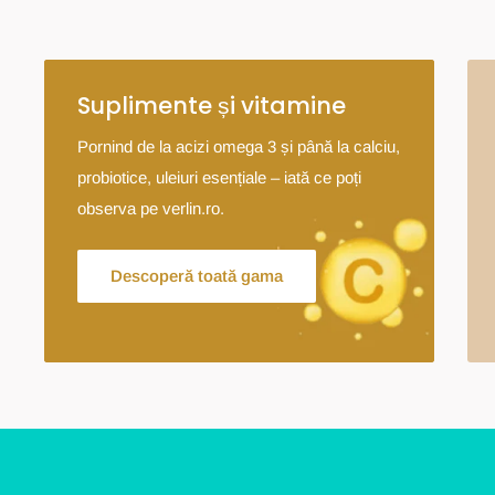
Suplimente și vitamine
Pornind de la acizi omega 3 și până la calciu,
probiotice, uleiuri esențiale – iată ce poți
observa pe verlin.ro.
Descoperă toată gama