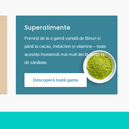
Superalimente
Pornind de la o gamă variată de făinuri și
până la cacao, îndulcitori și vitamine – toate
acestea înseamnă mai mult decât porția ta
de sănătate.
Descoperă toată gama