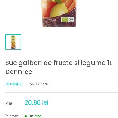
Suc galben de fructe si legume 1L
Dennree
DENNREE
SKU:
709997
Preț
20,86 lei
Preț:
redus
În stoc:
În stoc