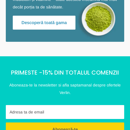
decât porția ta de sănătate.
Descoperă toată gama
PRIMESTE -15% DIN TOTALUL COMENZII
Aboneaza-te la newsletter si afla saptamanal despre ofertele
Verlin.
Adresa ta de email
Abonează-te