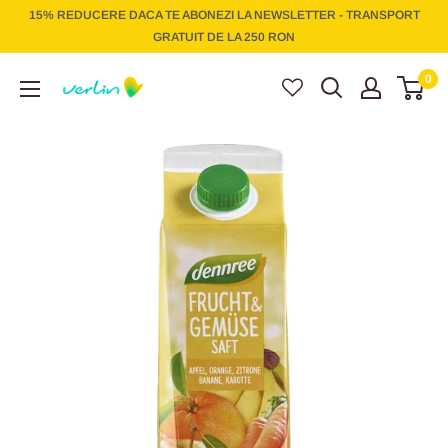
Treci
15% REDUCERE DACA TE ABONEZI LA NEWSLETTER - TRANSPORT
la
GRATUIT DE LA 250 RON
conținut
Verlin
0