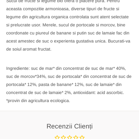
Sucul de fructe si legume bio ofera o placere pura. Pentru
aceasta compozitie armonioasa, diverse tipuri de fructe si
legume din agricultura organica controlata sunt atent selectate
si prelucrate usor. Merele, sucul de portocale si morcov, bine
coordonate cu piureul de banane si putin suc de lamaie fac din
acest amestec de suc o experienta gustativa unica. Bucurati-va
de soiul aromat fructat.
Ingrediente: suc de mar* din concentrat de suc de mar* 40%,
suc de morcov*34%, suc de portocala* din concentrat de suc de
portocala* 12%, pasta de banane* 12%, suc de lamaie* din
concentrat de suc de lamaie* 2%, antioxidant: acid ascorbic.
*provin din agricultura ecologica.
Recenzii Clienți