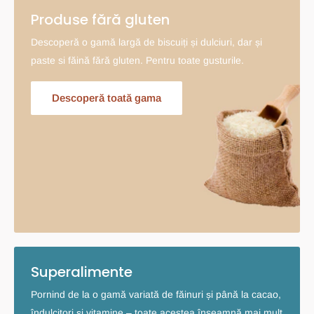
Produse fără gluten
Descoperă o gamă largă de biscuiți și dulciuri, dar și
paste si făină fără gluten. Pentru toate gusturile.
Descoperă toată gama
Superalimente
Pornind de la o gamă variată de făinuri și până la cacao,
îndulcitori și vitamine – toate acestea înseamnă mai mult