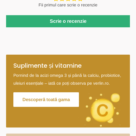
Fii primul care scrie o recenzie
Scrie o recenzie
Suplimente și vitamine
Pornind de la acizi omega 3 și până la calciu, probiotice,
uleiuri esențiale – iată ce poți observa pe verlin.ro.
Descoperă toată gama