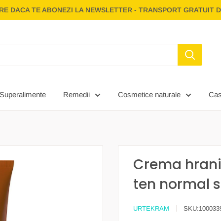
E DACA TE ABONEZI LA NEWSLETTER - TRANSPORT GRATUIT D
Superalimente
Remedii
Cosmetice naturale
Ca
Crema hrani
ten normal 
URTEKRAM
SKU:
100033