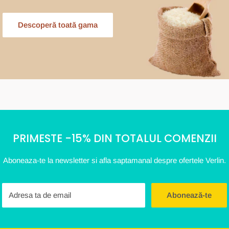
Descoperă toată gama
PRIMESTE -15% DIN TOTALUL COMENZII
Aboneaza-te la newsletter si afla saptamanal despre ofertele Verlin.
Adresa ta de email
Abonează-te