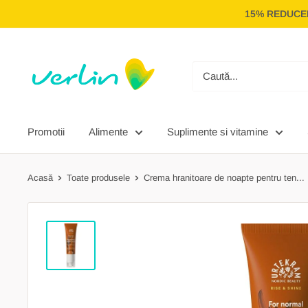
Treci
15% REDUCER
la
conținut
Verlin
Promotii
Alimente
Suplimente si vitamine
Acasă
Toate produsele
Crema hranitoare de noapte pentru ten...