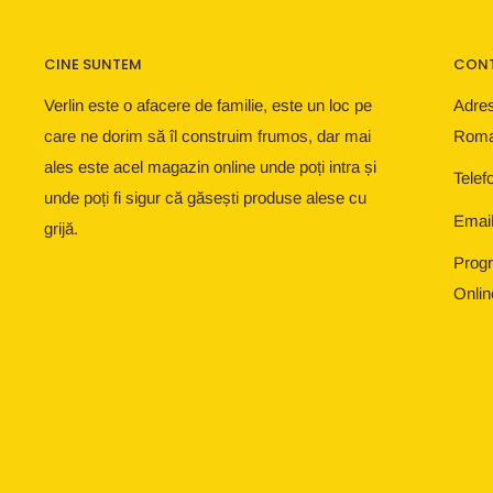
CINE SUNTEM
CON
Verlin este o afacere de familie, este un loc pe
Adres
care ne dorim să îl construim frumos, dar mai
Roma
ales este acel magazin online unde poți intra și
Telef
unde poți fi sigur că găsești produse alese cu
Email
grijă.
Progr
Onlin