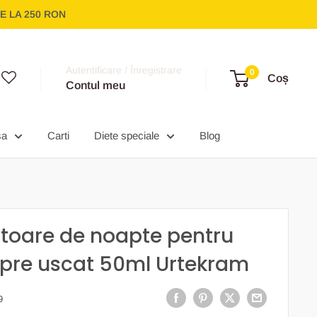
E LA 250 RON
Autentificare / Înregistrare
0
Coș
Contul meu
sa
Carti
Diete speciale
Blog
toare de noapte pentru
spre uscat 50ml Urtekram
9