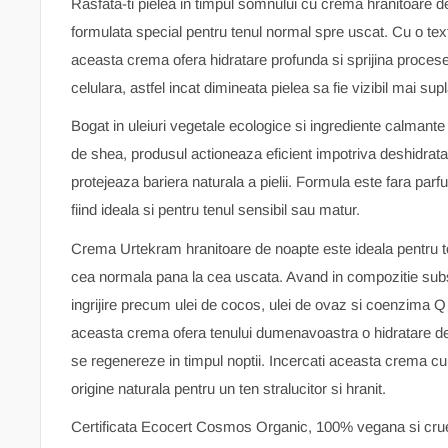
Rasfata-ti pielea in timpul somnului cu crema hranitoare 
formulata special pentru tenul normal spre uscat. Cu o text
aceasta crema ofera hidratare profunda si sprijina proces
celulara, astfel incat dimineata pielea sa fie vizibil mai sup
Bogat in uleiuri vegetale ecologice si ingrediente calmante
de shea, produsul actioneaza eficient impotriva deshidratarii, 
protejeaza bariera naturala a pielii. Formula este fara parf
fiind ideala si pentru tenul sensibil sau matur.
Crema Urtekram hranitoare de noapte este ideala pentru toa
cea normala pana la cea uscata. Avand in compozitie subs
ingrijire precum ulei de cocos, ulei de ovaz si coenzima Q 1
aceasta crema ofera tenului dumenavoastra o hidratare de 
se regenereze in timpul noptii. Incercati aceasta crema c
origine naturala pentru un ten stralucitor si hranit.
Certificata Ecocert Cosmos Organic, 100% vegana si crue