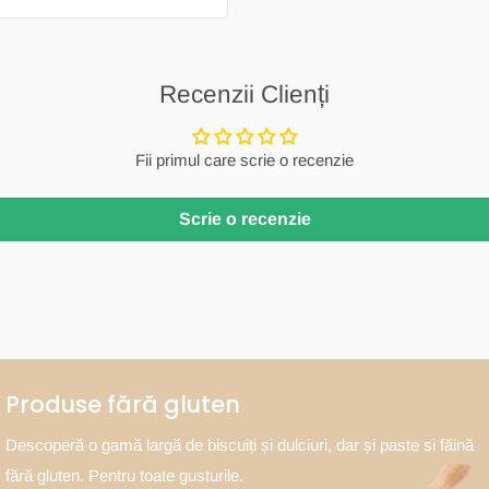
Recenzii Clienți
Fii primul care scrie o recenzie
Scrie o recenzie
Produse fără gluten
Descoperă o gamă largă de biscuiți și dulciuri, dar și paste si făină
fără gluten. Pentru toate gusturile.