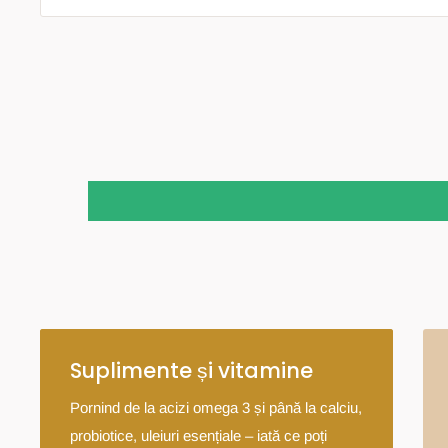
Suplimente și vitamine
Pornind de la acizi omega 3 și până la calciu,
probiotice, uleiuri esențiale – iată ce poți