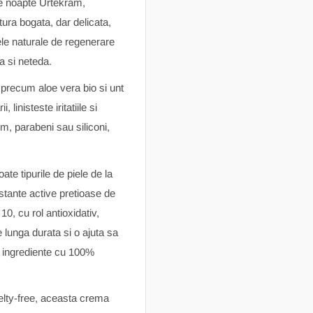
de noapte Urtekram,
ura bogata, dar delicata,
ele naturale de regenerare
la si neteda.
 precum aloe vera bio si unt
linisteste iritatiile si
um, parabeni sau siliconi,
te tipurile de piele de la
tante active pretioase de
0, cu rol antioxidativ,
lunga durata si o ajuta sa
u ingrediente cu 100%
lty-free, aceasta crema