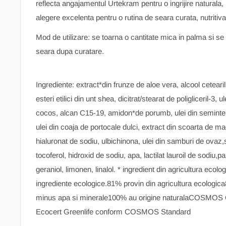
reflecta angajamentul Urtekram pentru o ingrijire naturala, 
alegere excelenta pentru o rutina de seara curata, nutritiva
Mod de utilizare: se toarna o cantitate mica in palma si se a
seara dupa curatare.
Ingrediente: extract*din frunze de aloe vera, alcool cetearil
esteri etilici din unt shea, dicitrat/stearat de poligliceril-3, 
cocos, alcan C15-19, amidon*de porumb, ulei din seminte de 
ulei din coaja de portocale dulci, extract din scoarta de mag
hialuronat de sodiu, ulbichinona, ulei din samburi de ova
tocoferol, hidroxid de sodiu, apa, lactilat lauroil de sodiu,par
geraniol, limonen, linalol. * ingredient din agricultura ecolog
ingrediente ecologice.81% provin din agricultura ecologica
minus apa si minerale100% au origine naturalaCOSMOS 
Ecocert Greenlife conform COSMOS Standard