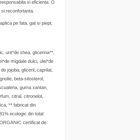
responsabila si eficienta. O
 si reconfortanta.
plica pe fata, gat si piept,
ic, unt*de shea, glicerina**,
ulei*de migdale dulci, ulei*de
jojoba, gliceril, caprilat,
nolie, beta-sitosterol,
z,scualena, guma xantan,
fum, citral, citronelol,
ica, ** fabricat din
81% ecologic din total
ORGANIC certificat de