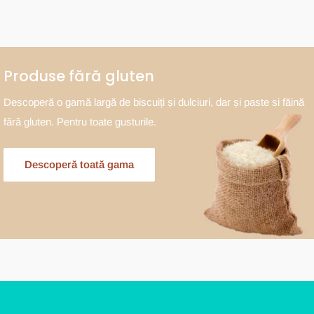
Produse fără gluten
Descoperă o gamă largă de biscuiți și dulciuri, dar și paste si făină
fără gluten. Pentru toate gusturile.
Descoperă toată gama