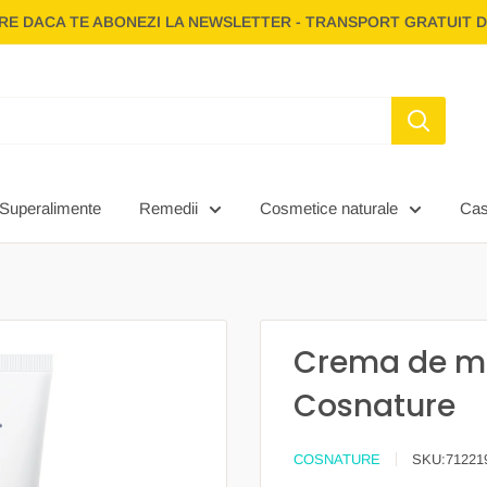
E DACA TE ABONEZI LA NEWSLETTER - TRANSPORT GRATUIT D
Superalimente
Remedii
Cosmetice naturale
Ca
Crema de ma
Cosnature
COSNATURE
SKU:
71221