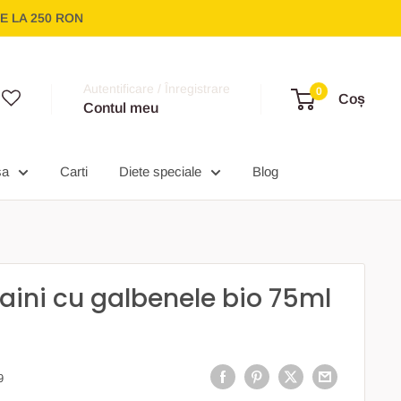
E LA 250 RON
Autentificare / Înregistrare
0
Coș
Contul meu
sa
Carti
Diete speciale
Blog
ini cu galbenele bio 75ml
9