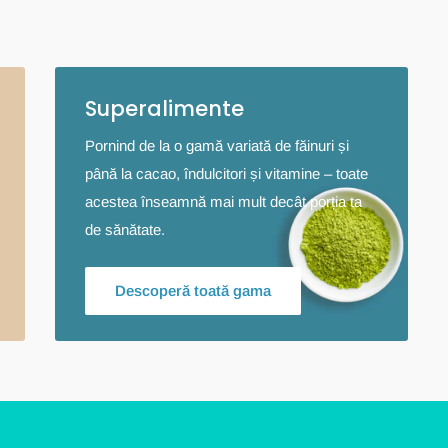
Superalimente
Pornind de la o gamă variată de făinuri și
până la cacao, îndulcitori și vitamine – toate
acestea înseamnă mai mult decât porția ta
de sănătate.
Descoperă toată gama