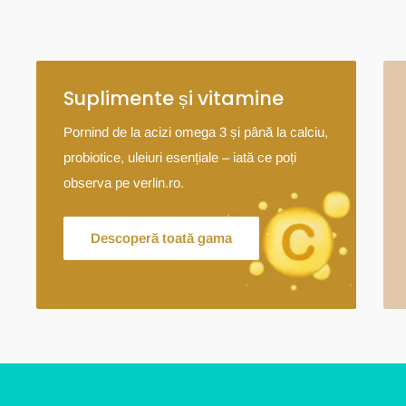
Suplimente și vitamine
Pornind de la acizi omega 3 și până la calciu,
probiotice, uleiuri esențiale – iată ce poți
observa pe verlin.ro.
Descoperă toată gama