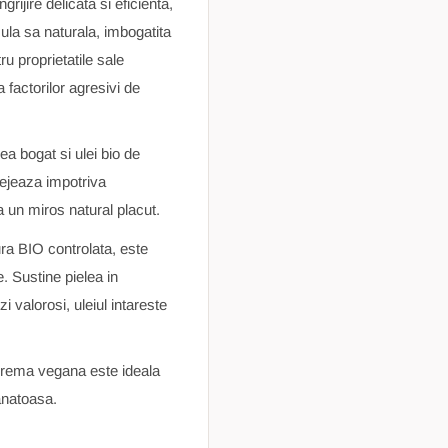
ijire delicata si eficienta,
ula sa naturala, imbogatita
u proprietatile sale
 factorilor agresivi de
a bogat si ulei bio de
otejeaza impotriva
 un miros natural placut.
tura BIO controlata, este
le. Sustine pielea in
 valorosi, uleiul intareste
 crema vegana este ideala
sanatoasa.