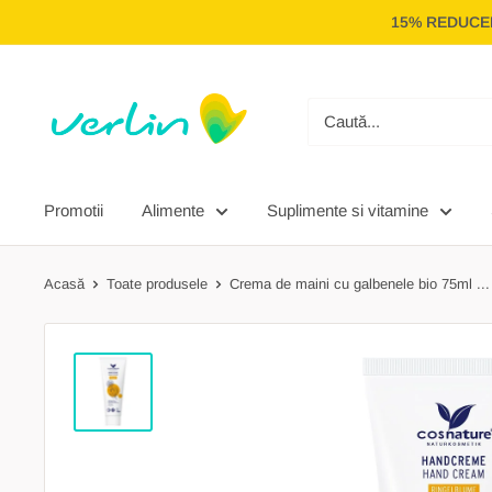
Treci
15% REDUCER
la
conținut
Verlin
Promotii
Alimente
Suplimente si vitamine
Acasă
Toate produsele
Crema de maini cu galbenele bio 75ml ...