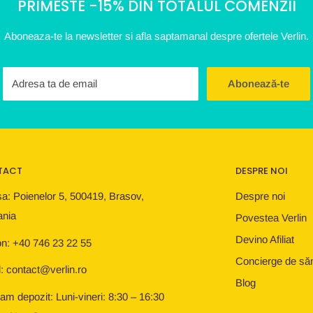
PRIMESTE -15% DIN TOTALUL COMENZII
Aboneaza-te la newsletter si afla saptamanal despre ofertele Verlin.
Adresa ta de email
Abonează-te
TACT
DESPRE NOI
a: Poienelor 5, 500419, Brasov,
Despre noi
nia
Povestea Verlin
Devino Afiliat
on: +40 746 23 22 55
Concierge de să
: contact@verlin.ro
Blog
am depozit: Luni-vineri: 8:30 – 16:30