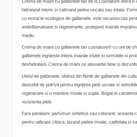
Crema de maini cu galbenele bio de la Cosnature ofera o ingr
hidratand intens si calmand pielea uscata sau iritata. Form
cu extracte ecologice de galbenele, este recunoscuta pentr
antiinflamatoare si regenerante, protejand mainile impotriva
mediu.
Crema de maini cu galbenele bio cosnature® cu unt de she
galbenele ingrijeste intens mainile iritate si sensibile si pr
deshidratarii. Crema de maini se absoarbe bine si dezvolta
Uleiul de galbenele, obtinut din florile de galbenele din cul
deosebit de potrivit pentru ingrijirea pielii uscate si sensibi
regenerare si o mentine moale si supla. Bogat in carotenoizi
rezistenta pielii.
Fara parabeni, parfumuri sintetice sau coloranti, aceasta
pentru utilizare zilnica, lasand pielea moale, catifelata si 