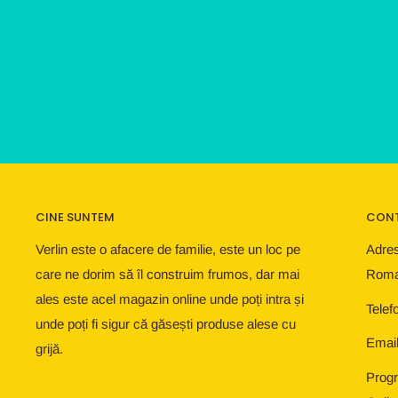
CINE SUNTEM
CON
Verlin este o afacere de familie, este un loc pe
Adres
care ne dorim să îl construim frumos, dar mai
Roma
ales este acel magazin online unde poți intra și
Telef
unde poți fi sigur că găsești produse alese cu
Email
grijă.
Progr