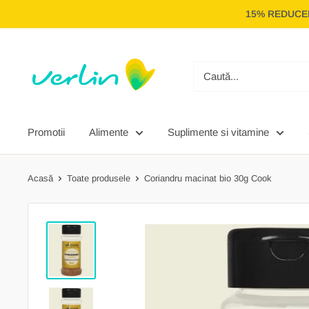
Treci
15% REDUCER
la
conținut
Verlin
Promotii
Alimente
Suplimente si vitamine
Acasă
Toate produsele
Coriandru macinat bio 30g Cook