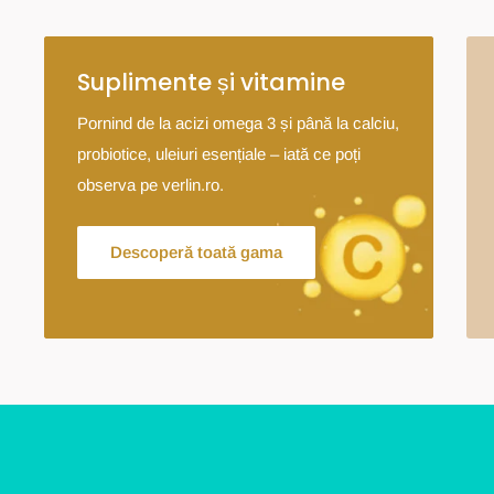
Suplimente și vitamine
Pornind de la acizi omega 3 și până la calciu,
probiotice, uleiuri esențiale – iată ce poți
observa pe verlin.ro.
Descoperă toată gama