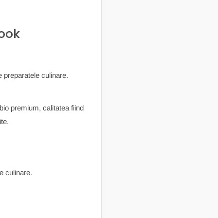
ook
te preparatele culinare.
io premium, calitatea fiind
te.
e culinare.