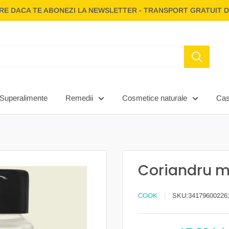
E DACA TE ABONEZI LA NEWSLETTER - TRANSPORT GRATUIT D
Superalimente
Remedii
Cosmetice naturale
Ca
Coriandru m
COOK
SKU:
34179600226