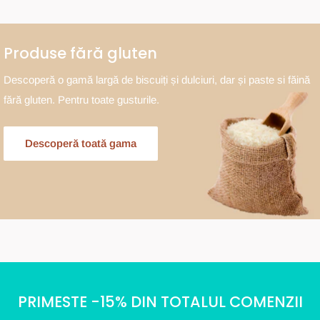
Produse fără gluten
Descoperă o gamă largă de biscuiți și dulciuri, dar și paste si făină
fără gluten. Pentru toate gusturile.
Descoperă toată gama
PRIMESTE -15% DIN TOTALUL COMENZII