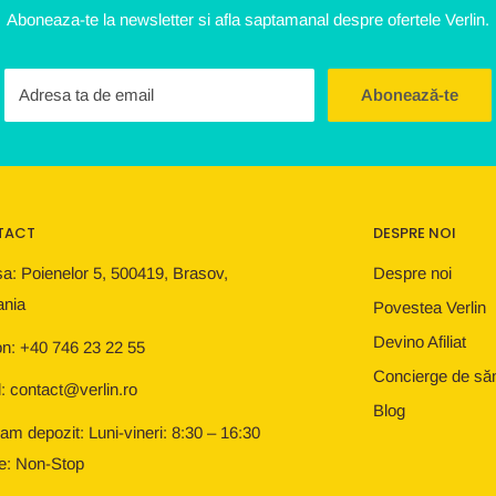
Aboneaza-te la newsletter si afla saptamanal despre ofertele Verlin.
Adresa ta de email
Abonează-te
TACT
DESPRE NOI
a: Poienelor 5, 500419, Brasov,
Despre noi
nia
Povestea Verlin
Devino Afiliat
on: +40 746 23 22 55
Concierge de să
: contact@verlin.ro
Blog
am depozit: Luni-vineri: 8:30 – 16:30
e: Non-Stop