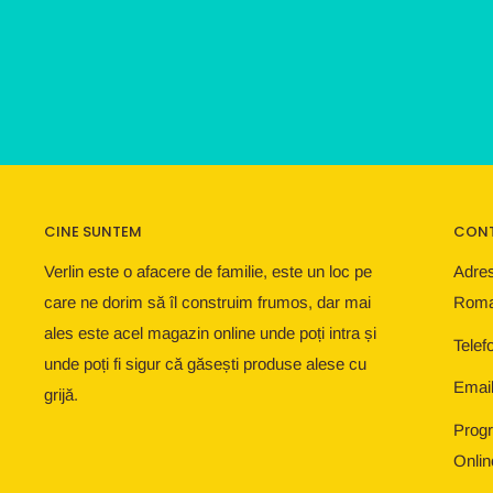
CINE SUNTEM
CON
Verlin este o afacere de familie, este un loc pe
Adres
care ne dorim să îl construim frumos, dar mai
Roma
ales este acel magazin online unde poți intra și
Telef
unde poți fi sigur că găsești produse alese cu
Email
grijă.
Progr
Onlin