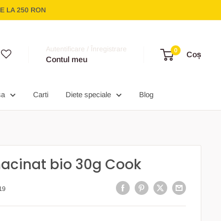
E LA 250 RON
Autentificare / Înregistrare
0
Coș
Contul meu
sa
Carti
Diete speciale
Blog
acinat bio 30g Cook
19