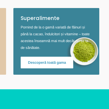
Superalimente
Pornind de la o gamă variată de făinuri și
până la cacao, îndulcitori și vitamine – toate
acestea înseamnă mai mult decât porția ta
de sănătate.
Descoperă toată gama