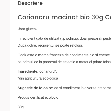
Descriere
Coriandru macinat bio 30g C
-fara gluten-
In recipient gata de utilizat (tip solnita), doar presarati pes
Dupa golire, recipientul se poate refolosi.
Cook este o marca franceza de condimente bio si esente b
pe primul loc in procesul de selectie a materiei prime folosi
Ingrediente:
coriandru*.
*din agricultura ecologica
Sugestie de folosire:
ca si condiment in diverse preparat
Produs certificat ecologic
30g