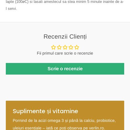
lapte (100
ø
C) si lasati amestecul sa stea minim 5 minute inainte de a-
l servi.
Recenzii Clienți
Fii primul care scrie o recenzie
Scrie o recenzie
Suplimente și vitamine
Pornind de la acizi omega 3 și până la calciu, probiotice,
uleiuri esențiale – iată ce poți observa pe verlin.ro.