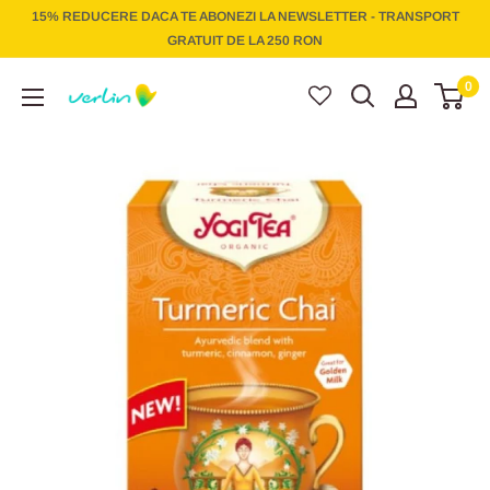
Treci
15% REDUCERE DACA TE ABONEZI LA NEWSLETTER - TRANSPORT
la
GRATUIT DE LA 250 RON
conținut
Verlin
0