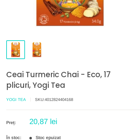
Ceai Turmeric Chai - Eco, 17
plicuri, Yogi Tea
YOGI TEA
SKU:
4012824404168
Preț
20,87 lei
Preț:
redus
În stoc:
Stoc epuizat