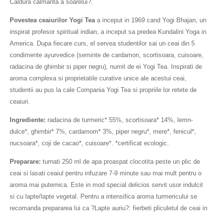
Caldura calmanta a soarelui?.
Povestea ceaiurilor Yogi Tea
a inceput in 1969 cand Yogi Bhajan, un
inspirat profesor spiritual indian, a inceput sa predea Kundalini Yoga in
America. Dupa fiecare curs, el servea studentilor sai un ceai din 5
condimente ayurvedice (seminte de cardamon, scortisoara, cuisoare,
radacina de ghimbir si piper negru), numit de ei Yogi Tea. Inspirati de
aroma complexa si proprietatile curative unice ale acestui ceai,
studentii au pus la cale Compania Yogi Tea si propriile lor retete de
ceaiuri.
Ingrediente:
radacina de turmeric* 55%, scortisoara* 14%, lemn-
dulce*, ghimbir* 7%, cardamom* 3%, piper negru*, mere*, fenicul*,
nucsoara*, coji de cacao*, cuisoare*. *certificat ecologic.
Preparare:
turnati 250 ml de apa proaspat clocotita peste un plic de
ceai si lasati ceaiul pentru infuzare 7-9 minute sau mai mult pentru o
aroma mai puternica. Este in mod special delicios servit usor indulcit
si cu lapte/lapte vegetal. Pentru a intensifica aroma turmericului se
recomanda prepararea lui ca ?Lapte auriu?: fierbeti pliculetul de ceai in