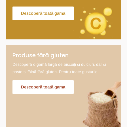
Descoperă toată gama
Produse fără gluten
Descoperă o gamă largă de biscuiți și dulciuri, dar și
paste si făină fără gluten. Pentru toate gusturile.
Descoperă toată gama