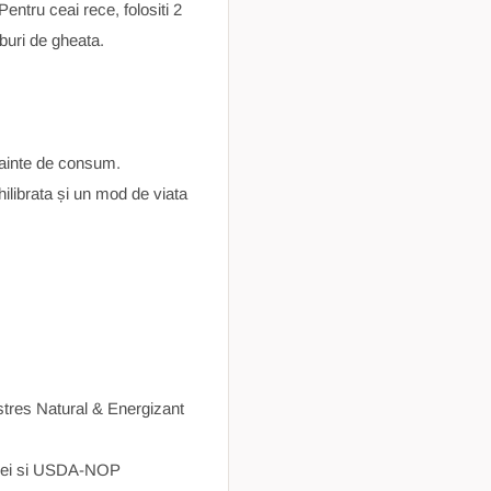
entru ceai rece, folositi 2
uburi de gheata.
inainte de consum.
hilibrata și un mod de viata
tres Natural & Energizant
diei si USDA-NOP