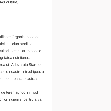
Agriculture)
ficate Organic, ceea ce
ici in niciun stadiu al
ultorii nostri, iar metodele
ritatea nutritionala.
ea si „Adevarata Stare de
odusele noastre intruchipeaza
ieri, compania noastra si
e de teren agricol in mod
rilor indieni si pentru a va