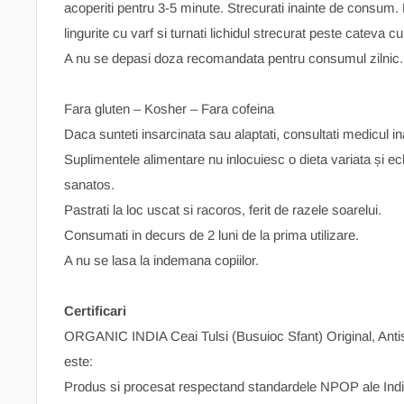
acoperiti pentru 3-5 minute. Strecurati inainte de consum. P
lingurite cu varf si turnati lichidul strecurat peste cateva c
A nu se depasi doza recomandata pentru consumul zilnic.
Fara gluten – Kosher – Fara cofeina
Daca sunteti insarcinata sau alaptati, consultati medicul 
Suplimentele alimentare nu inlocuiesc o dieta variata și ec
sanatos.
Pastrati la loc uscat si racoros, ferit de razele soarelui.
Consumati in decurs de 2 luni de la prima utilizare.
A nu se lasa la indemana copiilor.
Certificari
ORGANIC INDIA Ceai Tulsi (Busuioc Sfant) Original, Antis
este:
Produs si procesat respectand standardele NPOP ale In