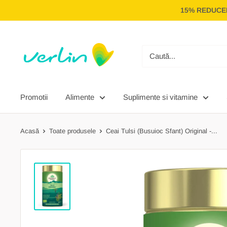
Treci
15% REDUCER
la
conținut
Verlin
Promotii
Alimente
Suplimente si vitamine
Acasă
Toate produsele
Ceai Tulsi (Busuioc Sfant) Original -...