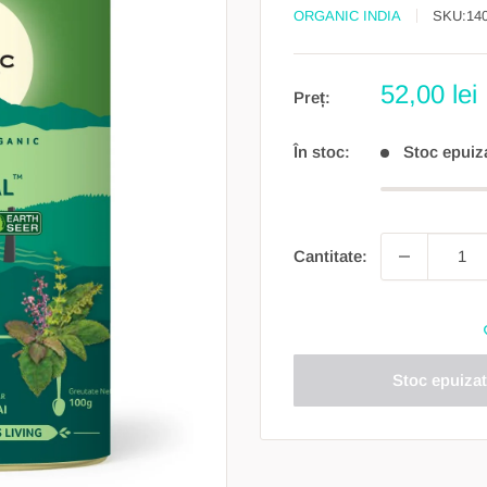
ORGANIC INDIA
SKU:
14
Preț
52,00 lei
Preț:
redus
În stoc:
Stoc epuiz
Cantitate:
Stoc epuizat