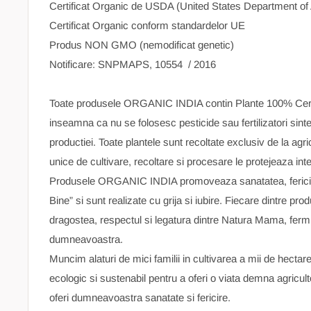
Certificat Organic de USDA (United States Department of 
Certificat Organic conform standardelor UE
Produs NON GMO (nemodificat genetic)
Notificare: SNPMAPS, 10554 / 2016
Toate produsele ORGANIC INDIA contin Plante 100% Certi
inseamna ca nu se folosesc pesticide sau fertilizatori sintet
productiei. Toate plantele sunt recoltate exclusiv de la agric
unice de cultivare, recoltare si procesare le protejeaza integ
Produsele ORGANIC INDIA promoveaza sanatatea, fericir
Bine” si sunt realizate cu grija si iubire. Fiecare dintre pr
dragostea, respectul si legatura dintre Natura Mama, ferm
dumneavoastra.
Muncim alaturi de mici familii in cultivarea a mii de hectar
ecologic si sustenabil pentru a oferi o viata demna agriculto
oferi dumneavoastra sanatate si fericire.