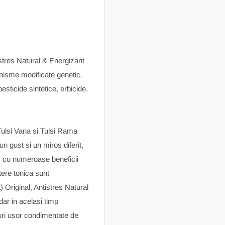
tres Natural & Energizant
nisme modificate genetic.
pesticide sintetice, erbicide,
 Tulsi Vana si Tulsi Rama
n gust si un miros diferit,
t, cu numeroase beneficii
tere tonica sunt
Original, Antistres Natural
ar in acelasi timp
nuri usor condimentate de