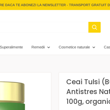
E DACA TE ABONEZI LA NEWSLETTER - TRANSPORT GRATUIT D
Superalimente
Remedii
Cosmetice naturale
Ca
Ceai Tulsi (
Antistres Na
100g, organi