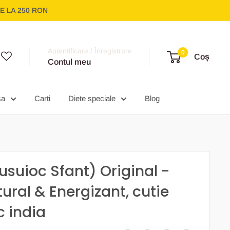
E LA 250 RON
Autentificare / Înregistrare
0
Coș
Contul meu
sa
Carti
Diete speciale
Blog
Busuioc Sfant) Original -
tural & Energizant, cutie
c india