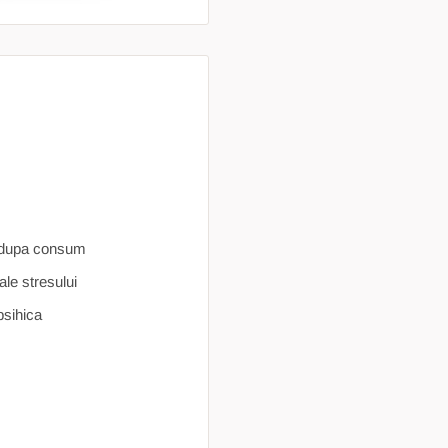
at dupa consum
ale stresului
psihica