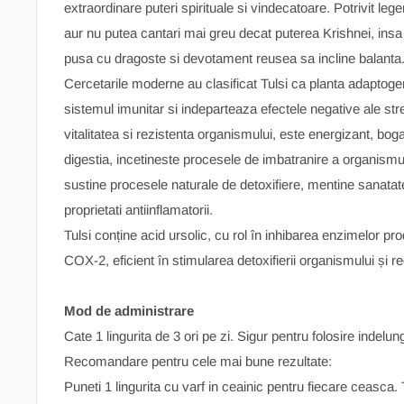
extraordinare puteri spirituale si vindecatoare. Potrivit lege
aur nu putea cantari mai greu decat puterea Krishnei, insa
pusa cu dragoste si devotament reusea sa incline balanta
Cercetarile moderne au clasificat Tulsi ca planta adaptoge
sistemul imunitar si indeparteaza efectele negative ale stres
vitalitatea si rezistenta organismului, este energizant, bogat
digestia, incetineste procesele de imbatranire a organismu
sustine procesele naturale de detoxifiere, mentine sanatatea
proprietati antiinflamatorii.
Tulsi conține acid ursolic, cu rol în inhibarea enzimelor pr
COX-2, eficient în stimularea detoxifierii organismului și re
Mod de administrare
Cate 1 lingurita de 3 ori pe zi. Sigur pentru folosire indelun
Recomandare pentru cele mai bune rezultate:
Puneti 1 lingurita cu varf in ceainic pentru fiecare ceasca. T