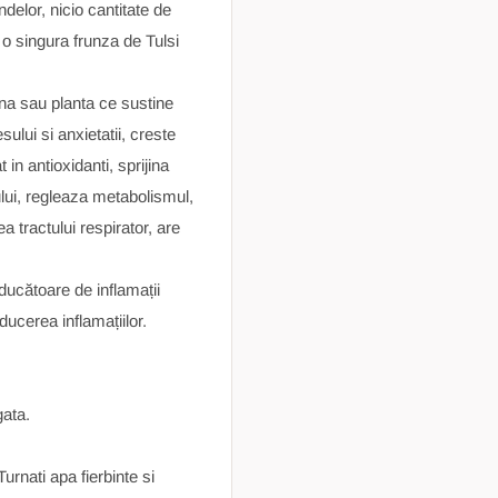
ndelor, nicio cantitate de
 o singura frunza de Tulsi
.
na sau planta ce sustine
ului si anxietatii, creste
 in antioxidanti, sprijina
lui, regleaza metabolismul,
 tractului respirator, are
oducătoare de inflamații
ducerea inflamațiilor.
gata.
urnati apa fierbinte si