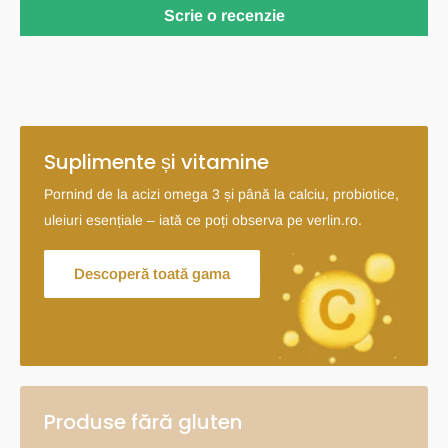
Scrie o recenzie
Suplimente și vitamine
Pornind de la acizi omega 3 și până la calciu, probiotice,
uleiuri esențiale – iată ce poți observa pe verlin.ro.
Descoperă toată gama
Produse fără gluten