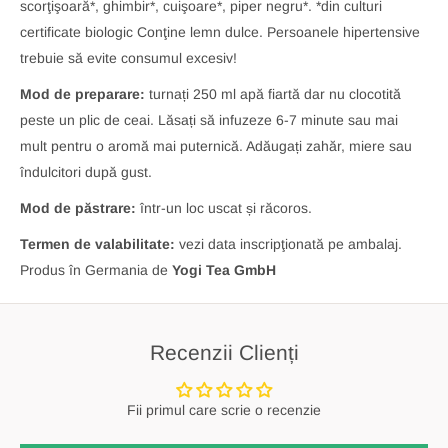
scorţişoară*, ghimbir*, cuişoare*, piper negru*. *din culturi
certificate biologic Conţine lemn dulce. Persoanele hipertensive
trebuie să evite consumul excesiv!
Mod de preparare:
turnați 250 ml apă fiartă dar nu clocotită
peste un plic de ceai. Lăsați să infuzeze 6-7 minute sau mai
mult pentru o aromă mai puternică. Adăugați zahăr, miere sau
îndulcitori după gust.
Mod de păstrare:
într-un loc uscat și răcoros.
Termen de valabilitate:
vezi data inscripţionată pe ambalaj.
Produs în Germania de
Yogi Tea GmbH
Recenzii Clienți
Fii primul care scrie o recenzie