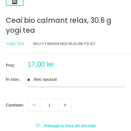
Ceai bio calmant relax, 30.6 g
yogi tea
YOGI TEA
SKU:
YT480404-MGI-RLM-RB FD BT
Preț
17,00 lei
Preț:
redus
În stoc:
Stoc epuizat
Cantitate:
Adaugă la lista de dorințe