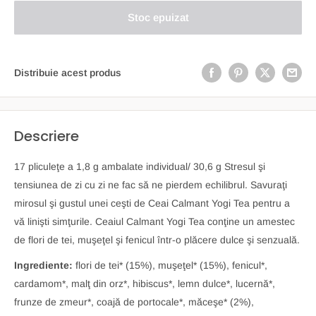
Stoc epuizat
Distribuie acest produs
Descriere
17 pliculeţe a 1,8 g ambalate individual/ 30,6 g Stresul şi
tensiunea de zi cu zi ne fac să ne pierdem echilibrul. Savuraţi
mirosul şi gustul unei ceşti de Ceai Calmant Yogi Tea pentru a
vă linişti simţurile. Ceaiul Calmant Yogi Tea conţine un amestec
de flori de tei, muşeţel şi fenicul într-o plăcere dulce şi senzuală.
Ingrediente:
flori de tei* (15%), muşeţel* (15%), fenicul*,
cardamom*, malţ din orz*, hibiscus*, lemn dulce*, lucernă*,
frunze de zmeur*, coajă de portocale*, măceşe* (2%),