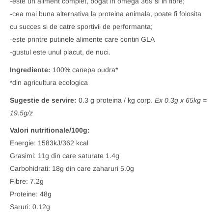
-este un aliment complet, bogat in omega 369 si in fibre;
-cea mai buna alternativa la proteina animala, poate fi folosita
cu succes si de catre sportivii de performanta;
-este printre putinele alimente care contin GLA
-gustul este unul placut, de nuci.
Ingrediente:
100% canepa pudra*
*din agricultura ecologica
Sugestie de servire:
0.3 g proteina / kg corp.
Ex 0.3g x 65kg =
19.5g/z
Valori nutritionale/100g:
Energie: 1583kJ/362 kcal
Grasimi: 11g din care saturate 1.4g
Carbohidrati: 18g din care zaharuri 5.0g
Fibre: 7.2g
Proteine: 48g
Saruri: 0.12g