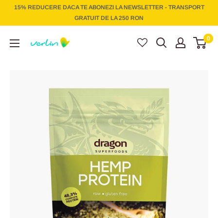
Treci
15% REDUCERE DACA TE ABONEZI LA NEWSLETTER - TRANSPORT
la
GRATUIT DE LA 250 RON
conținut
Verlin
0