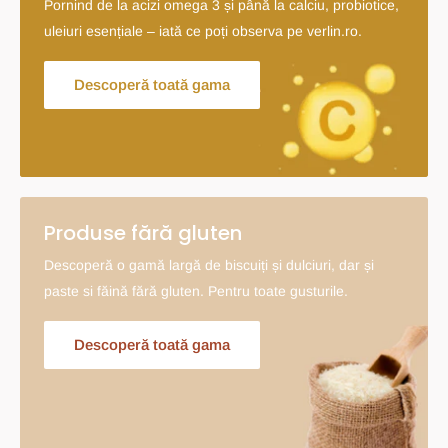
Pornind de la acizi omega 3 și până la calciu, probiotice,
uleiuri esențiale – iată ce poți observa pe verlin.ro.
Descoperă toată gama
Produse fără gluten
Descoperă o gamă largă de biscuiți și dulciuri, dar și
paste si făină fără gluten. Pentru toate gusturile.
Descoperă toată gama