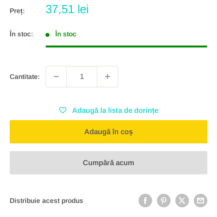
Preț
37,51 lei
Preț:
redus
În stoc:
În stoc
Cantitate:
Adaugă la lista de dorințe
Adaugă în coș
Cumpără acum
Distribuie acest produs