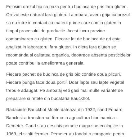
Folosim orezul bio ca baza pentru budinca de gris fara gluten.
Orezul este natural fara gluten. La moara, avem grija ca orezul
sa nu intre in contact cu materii prime care contin gluten in
timpul procesului de productie. Acest lucru previne
contaminarea cu gluten. Fiecare lot de budinca de gri este
analizat in laboratorul fara gluten. In dieta fara gluten se
recomanda si calitatea organica, deoarece absenta pesticidelor
poate contribui la ameliorarea generala.
Fiecare pachet de budinca de gris bio contine doua plicuri.
Fiecare punga face doua portii. Doar lapte sau lapte vegetal
trebuie adaugat. Pe ambalaj veti gasi mai multe variante de
preparare si retete din bucataria Bauckhof.
Radacinile Bauckhof Mühle dateaza din 1932, cand Eduard
Bauck si-a transformat ferma in agricultura biodinamica -
Demeter. Cand s-au deschis primele magazine ecologice in
1969, el si alti fermieri Demeter au fondat o companie pentru