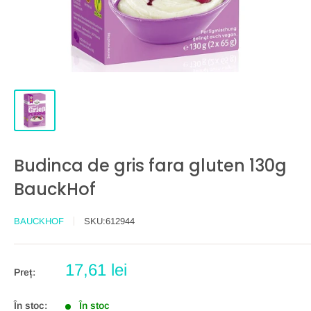
Budinca de gris fara gluten 130g
BauckHof
BAUCKHOF
SKU:
612944
Preț
17,61 lei
Preț:
redus
În stoc:
În stoc