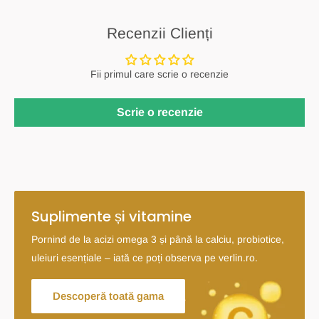
Recenzii Clienți
Fii primul care scrie o recenzie
Scrie o recenzie
Suplimente și vitamine
Pornind de la acizi omega 3 și până la calciu, probiotice,
uleiuri esențiale – iată ce poți observa pe verlin.ro.
Descoperă toată gama