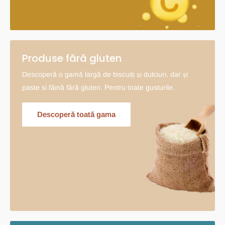
Produse fără gluten
Descoperă o gamă largă de biscuiți și dulciuri, dar și
paste si făină fără gluten. Pentru toate gusturile.
Descoperă toată gama