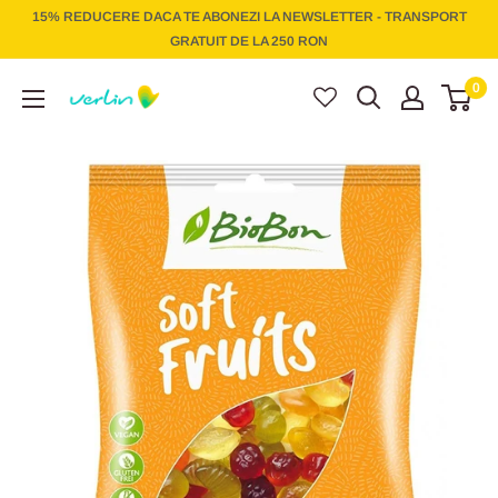
Treci
15% REDUCERE DACA TE ABONEZI LA NEWSLETTER - TRANSPORT
la
GRATUIT DE LA 250 RON
conținut
Verlin
0