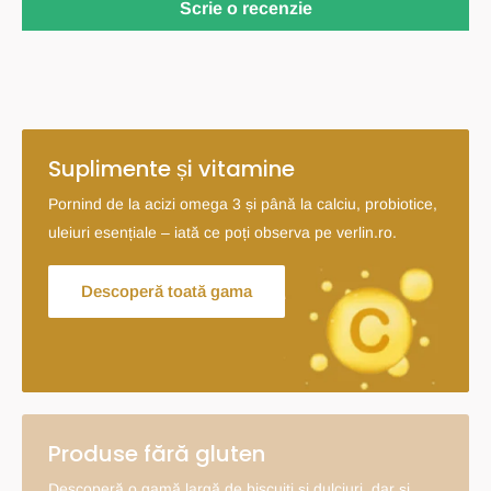
Scrie o recenzie
Suplimente și vitamine
Pornind de la acizi omega 3 și până la calciu, probiotice,
uleiuri esențiale – iată ce poți observa pe verlin.ro.
Descoperă toată gama
Produse fără gluten
Descoperă o gamă largă de biscuiți și dulciuri, dar și