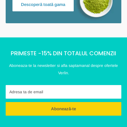
Descoperă toată gama
PRIMESTE -15% DIN TOTALUL COMENZII
Aboneaza-te la newsletter si afla saptamanal despre ofertele
Verlin.
Adresa ta de email
Abonează-te