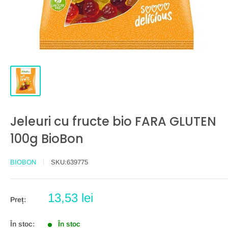
Jeleuri cu fructe bio FARA GLUTEN
100g BioBon
BIOBON
SKU:
639775
Preț
13,53 lei
Preț:
redus
În stoc:
În stoc