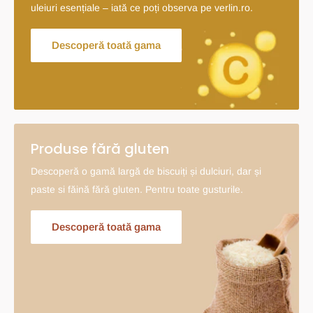
uleiuri esențiale – iată ce poți observa pe verlin.ro.
Descoperă toată gama
Produse fără gluten
Descoperă o gamă largă de biscuiți și dulciuri, dar și
paste si făină fără gluten. Pentru toate gusturile.
Descoperă toată gama