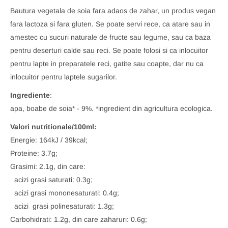
Bautura vegetala de soia fara adaos de zahar, un produs vegan
fara lactoza si fara gluten. Se poate servi rece, ca atare sau in
amestec cu sucuri naturale de fructe sau legume, sau ca baza
pentru deserturi calde sau reci. Se poate folosi si ca inlocuitor
pentru lapte in preparatele reci, gatite sau coapte, dar nu ca
inlocuitor pentru laptele sugarilor.
Ingrediente
:
apa, boabe de soia* - 9%. *ingredient din agricultura ecologica.
Valori nutritionale/100ml:
Energie: 164kJ / 39kcal;
Proteine: 3.7g;
Grasimi: 2.1g, din care:
acizi grasi saturati: 0.3g;
acizi grasi mononesaturati: 0.4g;
acizi grasi polinesaturati: 1.3g;
Carbohidrati: 1.2g, din care zaharuri: 0.6g;