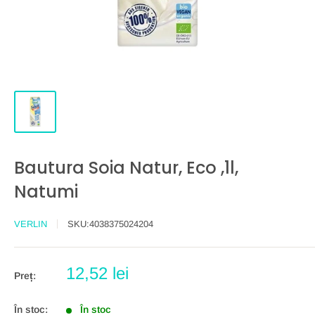
Bautura Soia Natur, Eco ,1l,
Natumi
VERLIN
SKU:
4038375024204
Preț
12,52 lei
Preț:
redus
În stoc:
În stoc