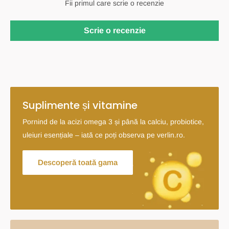
Fii primul care scrie o recenzie
Scrie o recenzie
Suplimente și vitamine
Pornind de la acizi omega 3 și până la calciu, probiotice,
uleiuri esențiale – iată ce poți observa pe verlin.ro.
Descoperă toată gama