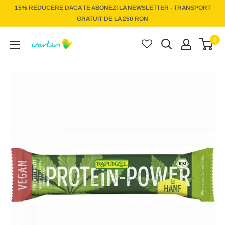
Treci
15% REDUCERE DACA TE ABONEZI LA NEWSLETTER - TRANSPORT
la
GRATUIT DE LA 250 RON
conținut
Verlin
0