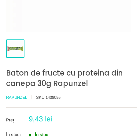
Baton de fructe cu proteina din
canepa 30g Rapunzel
RAPUNZEL
SKU:
1438095
Preț
9,43 lei
Preț:
redus
În stoc:
În stoc