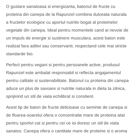
O gustare sanatoasa si energizanta, batonul de fructe cu
proteina din canepa de la Rapunzel combina dulceata naturala
a fructelor ecologice cu aportul nutritiv bogat al proteinelor
vegetale din canepa. Ideal pentru momentele cand ai nevoie de
un impuls de energie si sustinere musculara, acest baton este
realizat fara aditivi sau conservanti, respectand cele mai stricte
standarde bio.
Perfect pentru vegani si pentru persoanele active, produsul
Rapunzel este ambalat responsabil si reflecta angajamentul
pentru calitate si sustenabilitate. Batonul cu proteina din canepa
aduce un plus de savoare si nutritie naturala in dieta ta zilnica,
sprijinind un stil de viata echilibrat si constient.
Acest tip de baton de fructe delicioase cu seminte de canepa si
de floarea-soarelui ofera o concentratie mare de proteina atat
pentru sportivi cat si pentru cei ce isi doresc un stil de viata
sanatos. Canepa ofera o cantitate mare de proteine si o aroma