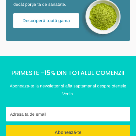
decât porția ta de sănătate.
Descoperă toată gama
PRIMESTE -15% DIN TOTALUL COMENZII
Aboneaza-te la newsletter si afla saptamanal despre ofertele
Verlin.
Adresa ta de email
Abonează-te