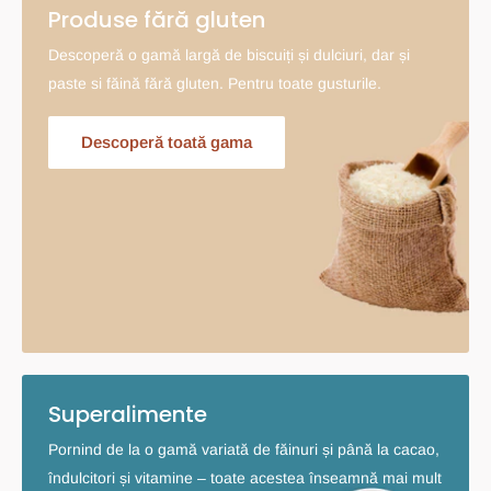
Produse fără gluten
Descoperă o gamă largă de biscuiți și dulciuri, dar și
paste si făină fără gluten. Pentru toate gusturile.
Descoperă toată gama
Superalimente
Pornind de la o gamă variată de făinuri și până la cacao,
îndulcitori și vitamine – toate acestea înseamnă mai mult