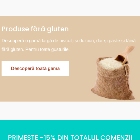
Produse fără gluten
Descoperă o gamă largă de biscuiți și dulciuri, dar și paste si făină
fără gluten. Pentru toate gusturile.
Descoperă toată gama
PRIMESTE -15% DIN TOTALUL COMENZII