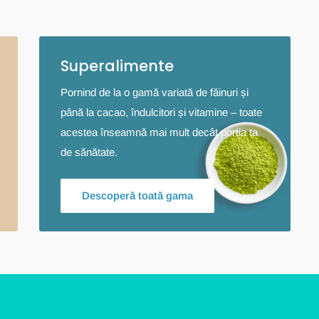
Superalimente
Pornind de la o gamă variată de făinuri și
până la cacao, îndulcitori și vitamine – toate
acestea înseamnă mai mult decât porția ta
de sănătate.
Descoperă toată gama