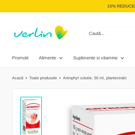
Treci
15% REDUCER
la
conținut
Verlin
Promotii
Alimente
Suplimente si vitamine
Acasă
Toate produsele
Artrophyt solutie, 50 ml, plantextrakt