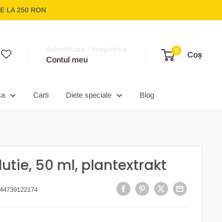
E LA 250 RON
Autentificare / Înregistrare
0
Coș
Contul meu
sa
Carti
Diete speciale
Blog
utie, 50 ml, plantextrakt
44739122174