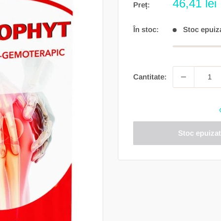
Preț
46,41 lei
Preț:
redus
În stoc:
Stoc epuiz
Cantitate:
Stoc epuizat