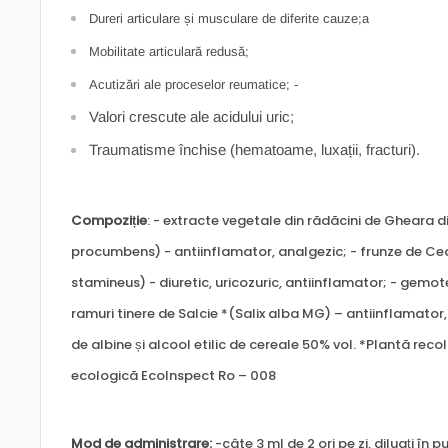
Dureri articulare și musculare de diferite cauze;a
Mobilitate articulară redusă;
Acutizări ale proceselor reumatice; -
Valori crescute ale acidului uric;
Traumatisme închise (hematoame, luxații, fracturi).
Compoziție
: - extracte vegetale din rădăcini de Gheara
procumbens) - antiinflamator, analgezic; - frunze de C
stamineus) - diuretic, uricozuric, antiinflamator; - gemot
ramuri tinere de Salcie *(Salix alba MG) – antiinflamator, 
de albine și alcool etilic de cereale 50% vol. *Plantă reco
ecologică EcoInspect Ro – 008
Mod de administrare:
-câte 3 ml de 2 ori pe zi, diluați în 