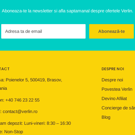
Aboneaza-te la newsletter si afla saptamanal despre ofertele Verlin.
Adresa ta de email
Abonează-te
TACT
DESPRE NOI
a: Poienelor 5, 500419, Brasov,
Despre noi
nia
Povestea Verlin
Devino Afiliat
on: +40 746 23 22 55
Concierge de să
: contact@verlin.ro
Blog
am depozit: Luni-vineri: 8:30 – 16:30
e: Non-Stop