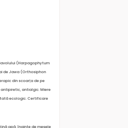
 diavolului (Harpagophytum
eai de Jawa (Orthosiphon
erapic din scoarța de pe
antipiretic, antialgic. Miere
ltată ecologic. Certificare
puțină apă, înainte de mesele