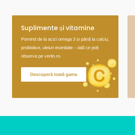
Suplimente și vitamine
Pornind de la acizi omega 3 și până la calciu,
probiotice, uleiuri esențiale – iată ce poți
observa pe verlin.ro.
Descoperă toată gama