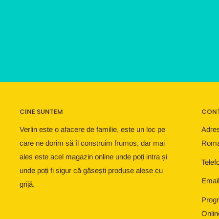
CINE SUNTEM
CON
Verlin este o afacere de familie, este un loc pe
Adres
care ne dorim să îl construim frumos, dar mai
Roma
ales este acel magazin online unde poți intra și
Telef
unde poți fi sigur că găsești produse alese cu
Email
grijă.
Progr
Onlin