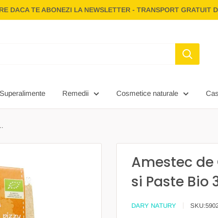
E DACA TE ABONEZI LA NEWSLETTER - TRANSPORT GRATUIT D
Superalimente
Remedii
Cosmetice naturale
Ca
..
Amestec de 
si Paste Bio
DARY NATURY
SKU:
590