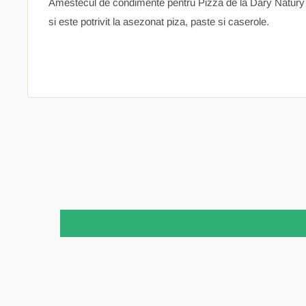
Amestecul de condimente pentru Pizza de la Dary Natury 
si este potrivit la asezonat piza, paste si caserole.