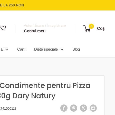
E LA 250 RON
Autentificare / Înregistrare
0
Coș
Contul meu
sa
Carti
Diete speciale
Blog
Condimente pentru Pizza
 30g Dary Natury
2741000118