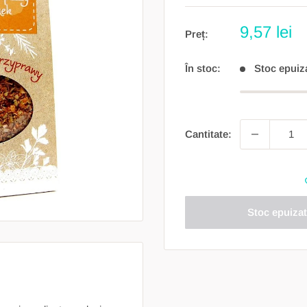
Preț
9,57 lei
Preț:
redus
În stoc:
Stoc epuiz
Cantitate:
Stoc epuizat