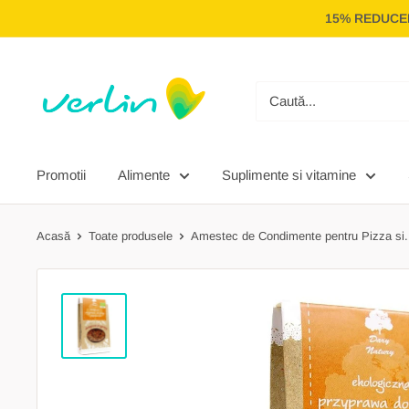
Treci
15% REDUCER
la
conținut
Verlin
Promotii
Alimente
Suplimente si vitamine
Acasă
Toate produsele
Amestec de Condimente pentru Pizza si.