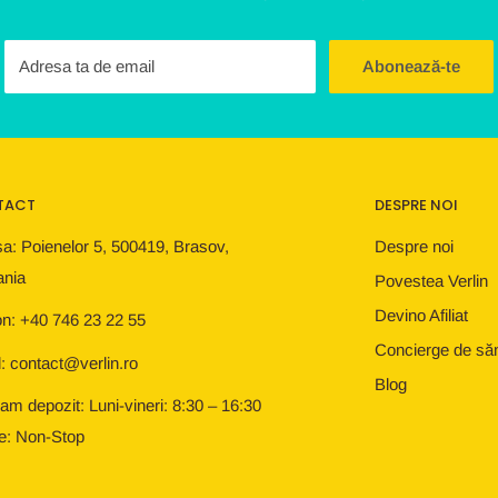
Adresa ta de email
Abonează-te
TACT
DESPRE NOI
a: Poienelor 5, 500419, Brasov,
Despre noi
nia
Povestea Verlin
Devino Afiliat
on: +40 746 23 22 55
Concierge de să
: contact@verlin.ro
Blog
am depozit: Luni-vineri: 8:30 – 16:30
e: Non-Stop