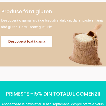
Produse fără gluten
Descoperă o gamă largă de biscuiți și dulciuri, dar și paste si făină
fără gluten. Pentru toate gusturile.
Descoperă toată gama
PRIMESTE -15% DIN TOTALUL COMENZII
Aboneaza-te la newsletter si afla saptamanal despre ofertele Verlin.