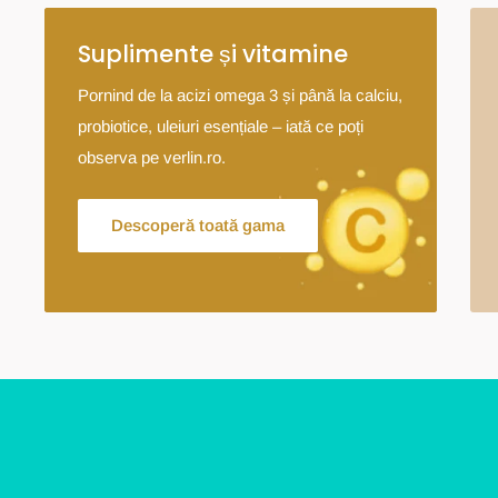
Suplimente și vitamine
Pornind de la acizi omega 3 și până la calciu,
probiotice, uleiuri esențiale – iată ce poți
observa pe verlin.ro.
Descoperă toată gama