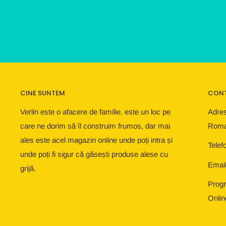
CINE SUNTEM
CON
Verlin este o afacere de familie, este un loc pe
Adres
care ne dorim să îl construim frumos, dar mai
Roma
ales este acel magazin online unde poți intra și
Telef
unde poți fi sigur că găsești produse alese cu
Email
grijă.
Progr
Onlin