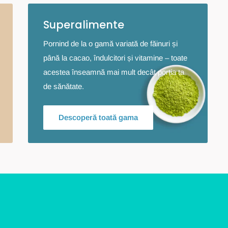
Superalimente
Pornind de la o gamă variată de făinuri și
până la cacao, îndulcitori și vitamine – toate
acestea înseamnă mai mult decât porția ta
de sănătate.
Descoperă toată gama